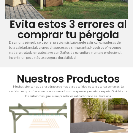
Evita estos 3 errores al
comprar tu pérgola
Elegir una pérgola solo por el precio más bajo suele salir caro: maderas de
baja calidad, instalaciones chapuceras y sin garantía. Nosotros ofrecemos
madera tratada en autoclave con 5 años de garantía y montaje profesional.
Invertir un poco más te asegura durabilidad.
Nuestros Productos
Muchos piensan que una pérgola de madera de calidad es cara y tarda semanas. La
realidad es que ofrecemos precios cerrados sin sorpresas y montaje exprés. Olvídate de
los mitos: consigue la mejor relación calidad-precio en Barcelona.