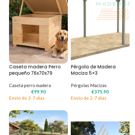
Caseta madera Perro
Pérgola de Madera
pequeño 76x70x79
Maciza 5×3
Caseta perro madera
Pérgolas Macizas
€
99.90
€
375.90
Envio de 2-7 dias
Envio de 2-7 dias