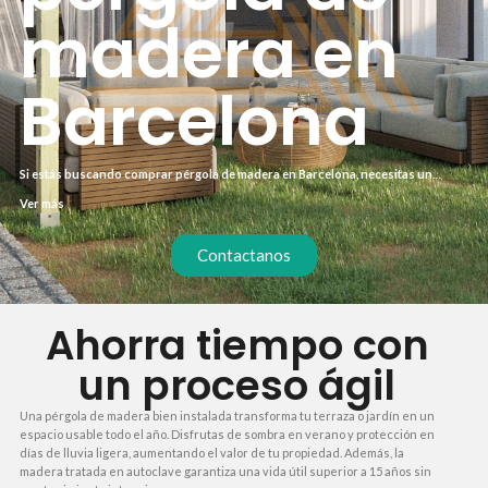
madera en
Barcelona
Si estás buscando comprar pérgola de madera en Barcelona, necesitas un
proceso ágil y sin sorpresas. Te explicamos cómo conseguir tu pérgola ideal en
Ver más
menos de dos semanas, con presupuesto cerrado y materiales de primera
calidad. Olvídate de esperas interminables y costes ocultos.
Contactanos
Ahorra tiempo con
un proceso ágil
Una pérgola de madera bien instalada transforma tu terraza o jardín en un
espacio usable todo el año. Disfrutas de sombra en verano y protección en
días de lluvia ligera, aumentando el valor de tu propiedad. Además, la
madera tratada en autoclave garantiza una vida útil superior a 15 años sin