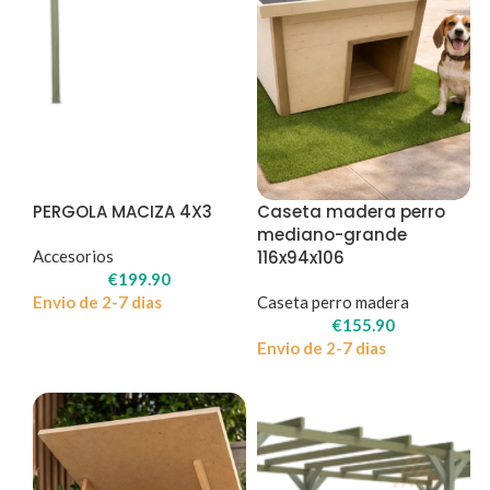
PERGOLA MACIZA 4X3
Caseta madera perro
mediano-grande
Accesorios
116x94x106
€
199.90
Envio de 2-7 dias
Caseta perro madera
€
155.90
Envio de 2-7 dias