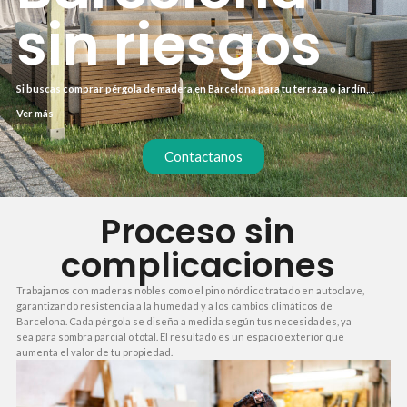
sin riesgos
Si buscas comprar pérgola de madera en Barcelona para tu terraza o jardín,
necesitas un proceso claro y sin demoras. Muchos proyectos se alargan por
Ver más
falta de coordinación o materiales de baja calidad. Nosotros te ofrecemos un
servicio integral que incluye medición, fabricación y montaje en menos de 15
días.
Contactanos
Proceso sin
complicaciones
Trabajamos con maderas nobles como el pino nórdico tratado en autoclave,
garantizando resistencia a la humedad y a los cambios climáticos de
Barcelona. Cada pérgola se diseña a medida según tus necesidades, ya
sea para sombra parcial o total. El resultado es un espacio exterior que
aumenta el valor de tu propiedad.