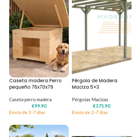
Caseta madera Perro
Pérgola de Madera
pequeño 76x70x79
Maciza 5×3
Caseta perro madera
Pérgolas Macizas
€
99.90
€
375.90
Envio de 2-7 dias
Envio de 2-7 dias