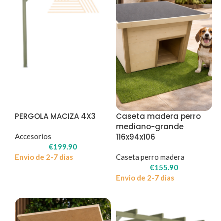
PERGOLA MACIZA 4X3
Caseta madera perro
mediano-grande
Accesorios
116x94x106
€
199.90
Envio de 2-7 dias
Caseta perro madera
€
155.90
Envio de 2-7 dias