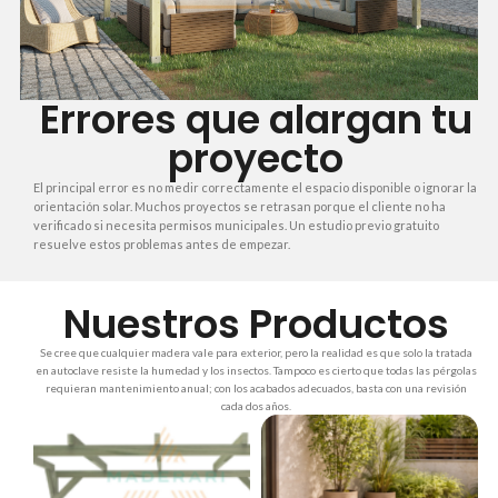
Errores que alargan tu
proyecto
El principal error es no medir correctamente el espacio disponible o ignorar la
orientación solar. Muchos proyectos se retrasan porque el cliente no ha
verificado si necesita permisos municipales. Un estudio previo gratuito
resuelve estos problemas antes de empezar.
Nuestros Productos
Se cree que cualquier madera vale para exterior, pero la realidad es que solo la tratada
en autoclave resiste la humedad y los insectos. Tampoco es cierto que todas las pérgolas
requieran mantenimiento anual; con los acabados adecuados, basta con una revisión
cada dos años.