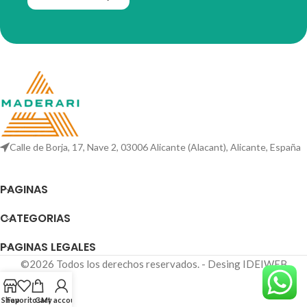
Calle de Borja, 17, Nave 2, 03006 Alicante (Alacant), Alicante, España
PAGINAS
CATEGORIAS
PAGINAS LEGALES
©2026 Todos los derechos reservados. - Desing IDEIWEB
Shop
Favoritos
Cart
My account