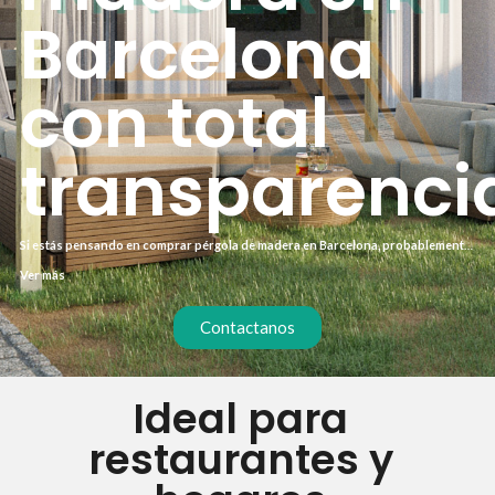
Barcelona
con total
transparenci
Si estás pensando en comprar pérgola de madera en Barcelona, probablemente
te preocupe el precio final y los posibles sobrecostes. Muchos clientes llegan
Ver más
después de recibir presupuestos que luego se disparan con gastos de
transporte, montaje o acabados. Por eso trabajamos con un sistema de precio
cerrado desde el primer momento: te damos una cifra exacta que incluye
Contactanos
materiales, fabricación e instalación, sin sorpresas.
Ideal para
restaurantes y