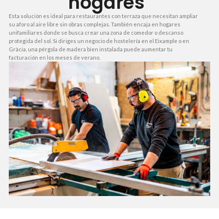
hogares
Esta solución es ideal para restaurantes con terraza que necesitan ampliar
su aforo al aire libre sin obras complejas. También encaja en hogares
unifamiliares donde se busca crear una zona de comedor o descanso
protegida del sol. Si diriges un negocio de hostelería en el Eixample o en
Gràcia, una pérgola de madera bien instalada puede aumentar tu
facturación en los meses de verano.