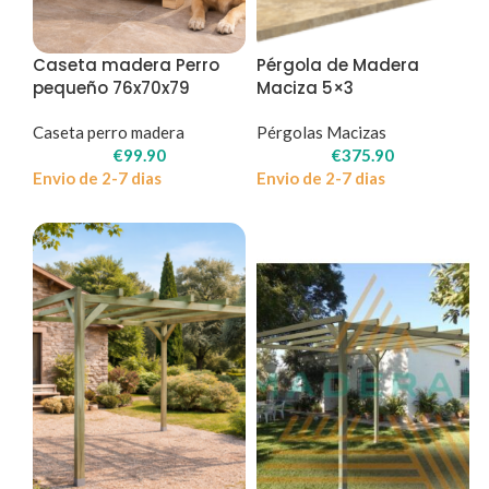
Caseta madera Perro
Pérgola de Madera
pequeño 76x70x79
Maciza 5×3
Caseta perro madera
Pérgolas Macizas
€
99.90
€
375.90
Envio de 2-7 dias
Envio de 2-7 dias