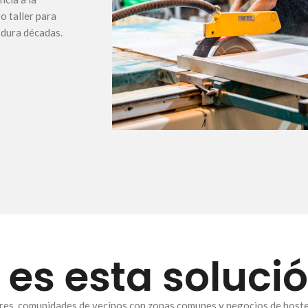
o taller para
 dura décadas.
 es esta solució
ares, comunidades de vecinos con zonas comunes y negocios de hostel