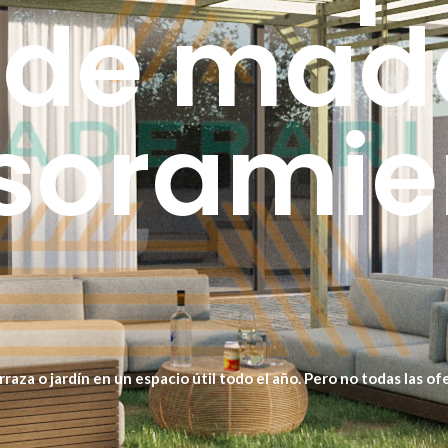
 de mad
soramie
a o jardín en un espacio útil todo el año. Pero no todas las ofer
s futuros.