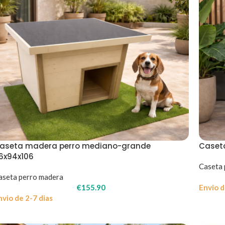
aseta madera perro mediano-grande
Caset
16x94x106
Caseta 
aseta perro madera
€
155.90
Envio d
nvio de 2-7 dias