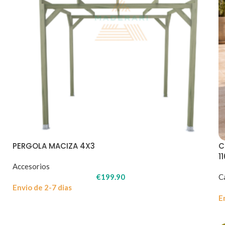
PERGOLA MACIZA 4X3
C
1
Accesorios
€
199.90
C
Envio de 2-7 dias
E