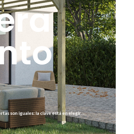
era
nto
tas son iguales: la clave está en elegir