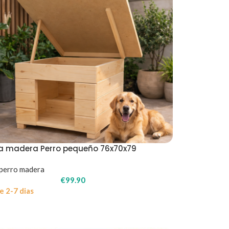
a madera Perro pequeño 76x70x79
perro madera
€
99.90
e 2-7 dias