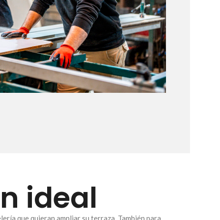
n ideal
ería que quieran ampliar su terraza. También para