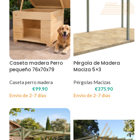
Caseta madera Perro
Pérgola de Madera
pequeño 76x70x79
Maciza 5×3
Caseta perro madera
Pérgolas Macizas
€
99.90
€
375.90
Envio de 2-7 dias
Envio de 2-7 dias