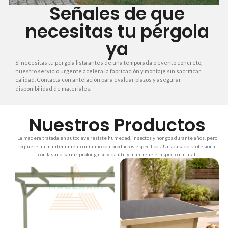
Señales de que
necesitas tu pérgola
ya
Si necesitas tu pérgola lista antes de una temporada o evento concreto,
nuestro servicio urgente acelera la fabricación y montaje sin sacrificar
calidad. Contacta con antelación para evaluar plazos y asegurar
disponibilidad de materiales.
Nuestros Productos
La madera tratada en autoclave resiste humedad, insectos y hongos durante años, pero
requiere un mantenimiento mínimo con productos específicos. Un acabado profesional
con lasur o barniz prolonga su vida útil y mantiene el aspecto natural.