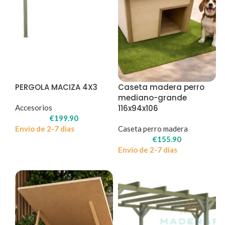
PERGOLA MACIZA 4X3
Caseta madera perro
mediano-grande
Accesorios
116x94x106
€
199.90
Envio de 2-7 dias
Caseta perro madera
€
155.90
Envio de 2-7 dias