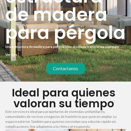
de madera
para pérgola
Una estructura de madera para pérgola bien diseñada transforma cualquier
terraza o jardín en un espacio protegido del sol y la lluvia. Trabajamos con
Ver más
madera tratada en autoclave que garantiza durabilidad sin apenas
mantenimiento. Te ofrecemos un proceso llave en mano para que solo tengas
que disfrutar.
Contactanos
Ideal para quienes
valoran su tiempo
Este servicio es ideal para propietarios de viviendas unifamiliares,
comunidades de vecinos o negocios de hostelería que quieran ampliar su
espacio exterior. También para quienes necesitan una solución rápida sin
complicaciones. Nos adaptamos a tu ritmo y presupuesto.