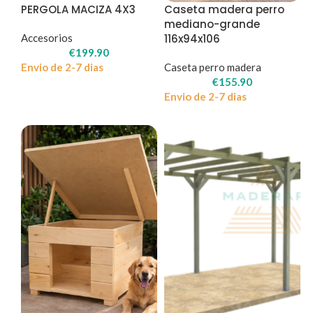
PERGOLA MACIZA 4X3
Caseta madera perro
mediano-grande
Accesorios
116x94x106
€
199.90
Envio de 2-7 dias
Caseta perro madera
€
155.90
Envio de 2-7 dias