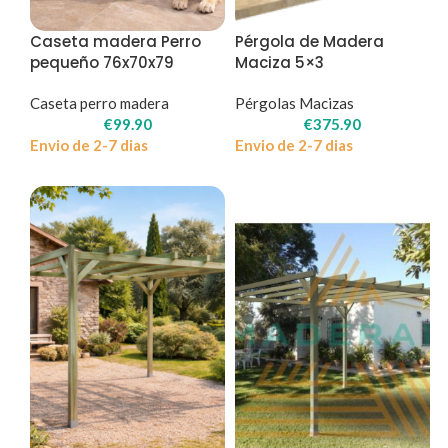
Caseta madera Perro
Pérgola de Madera
pequeño 76x70x79
Maciza 5×3
Caseta perro madera
Pérgolas Macizas
€
99.90
€
375.90
Envio de 2-7 dias
Envio de 2-7 dias