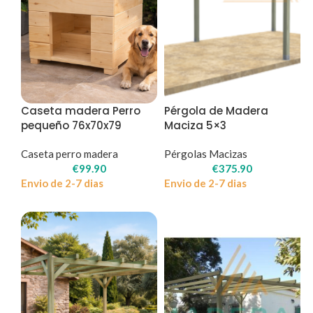
Caseta madera Perro
Pérgola de Madera
pequeño 76x70x79
Maciza 5×3
Caseta perro madera
Pérgolas Macizas
€
99.90
€
375.90
Envio de 2-7 dias
Envio de 2-7 dias