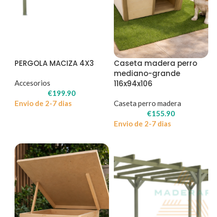
PERGOLA MACIZA 4X3
Caseta madera perro
mediano-grande
Accesorios
116x94x106
€
199.90
Envio de 2-7 dias
Caseta perro madera
€
155.90
Envio de 2-7 dias