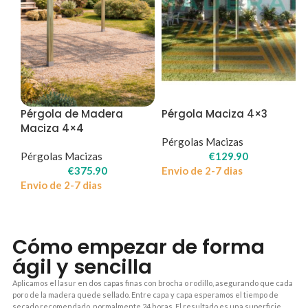
Pérgola de Madera
Pérgola Maciza 4×3
Maciza 4×4
Pérgolas Macizas
Pérgolas Macizas
€
129.90
€
375.90
Envio de 2-7 dias
Envio de 2-7 dias
Cómo empezar de forma
ágil y sencilla
Aplicamos el lasur en dos capas finas con brocha o rodillo, asegurando que cada
poro de la madera quede sellado. Entre capa y capa esperamos el tiempo de
secado recomendado, normalmente 24 horas. El resultado es una superficie