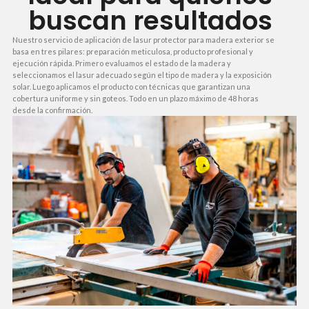
buscan resultados
Nuestro servicio de aplicación de lasur protector para madera exterior se
basa en tres pilares: preparación meticulosa, producto profesional y
ejecución rápida. Primero evaluamos el estado de la madera y
seleccionamos el lasur adecuado según el tipo de madera y la exposición
solar. Luego aplicamos el producto con técnicas que garantizan una
cobertura uniforme y sin goteos. Todo en un plazo máximo de 48 horas
desde la confirmación.