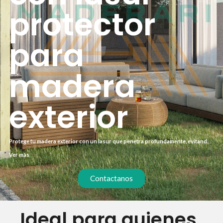
protector
para
madera
exterior
Protege tu madera exterior con un lasur que penetra profundamente, evitando
grietas y decoloración. Ideal para pérgolas, terrazas y muebles de jardín
Ver más
expuestos al sol y la lluvia. Consigue un acabado natural que realza la veta sin
formar película, manteniendo la madera transpirable y flexible.
Contactanos
Ideal para quienes