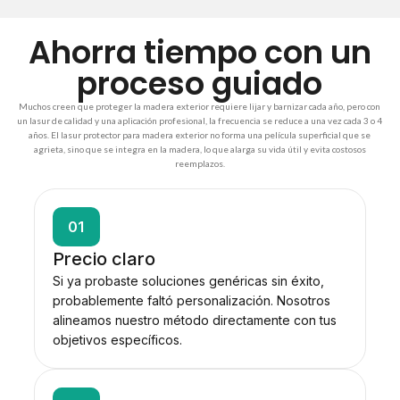
Ahorra tiempo con un
proceso guiado
Muchos creen que proteger la madera exterior requiere lijar y barnizar cada año, pero con
un lasur de calidad y una aplicación profesional, la frecuencia se reduce a una vez cada 3 o 4
años. El lasur protector para madera exterior no forma una película superficial que se
agrieta, sino que se integra en la madera, lo que alarga su vida útil y evita costosos
reemplazos.
01
Precio claro
Si ya probaste soluciones genéricas sin éxito,
probablemente faltó personalización. Nosotros
alineamos nuestro método directamente con tus
objetivos específicos.