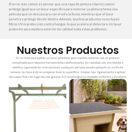
El error más común es pensar que una capa de pintura o barniz común
protege igual que un lasur específico para exterior. La pintura forma una
película que se descascara con el sol y la lluvia, mientras que el lasur
penetra y protege desde dentro. Además, muchos productos no incluyen
filtros UV ni protección contra hongos, lo que acelera el deterioro. Un lasur
protector para madera exterior de calidad evita estos problemas.
Nuestros Productos
Es un mito que aplicar un lasur protector para madera exterior sea un proceso
complicado que requiere herramientas profesionales. En realidad, con una brocha o
rodillo y siguiendo las instrucciones, cualquier persona puede aplicarlo en un fin de
semana. La clave está en preparar bien la superficie: limpiar, lijar ligeramente y aplicar
dos capas finas en lugar de una gruesa. Así se consigue un acabado uniforme y duradero.