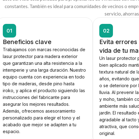
constantes. También es ideal para comunidades de vecinos o empr
servicio, ahorras
01
02
Beneficios clave
Evita errores
Trabajamos con marcas reconocidas de
vida de tu m
lasur protector para madera exterior
Un lasur protector
que garantizan una alta resistencia a la
bien aplicado manti
intemperie y una larga duración. Nuestro
textura natural de 
equipo cuenta con experiencia en todo
años, evitando que
tipo de maderas, desde pino hasta
o se deteriore por l
iroko, y aplica el producto siguiendo las
lluvia. Al prevenir
instrucciones del fabricante para
y moho, también co
asegurar los mejores resultados.
ambiente más salud
Además, ofrecemos asesoramiento
jardín. El resultado
personalizado para elegir el tono y el
agradable al tacto 
acabado que mejor se adapten a tu
atractiva, que cons
espacio.
original.