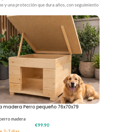
rme y una protección que dura años, con seguimiento
a madera Perro pequeño 76x70x79
perro madera
€
99.90
e 2-7 dias