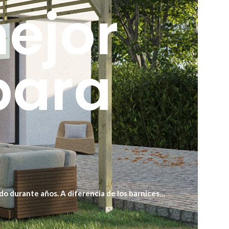
mejor
para
ado durante años. A diferencia de los barnices
n el tiempo. Su fórmula resistente a los rayos UV