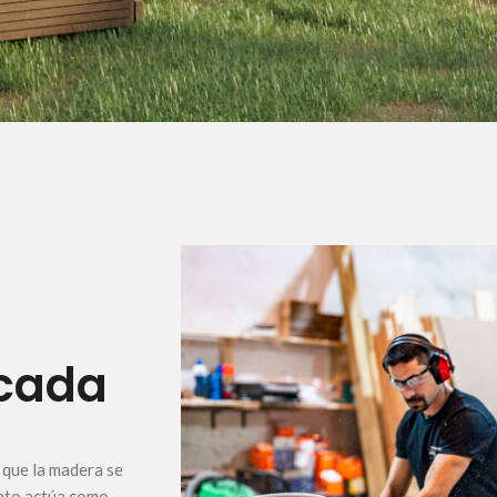
 cada
e que la madera se
ento actúa como