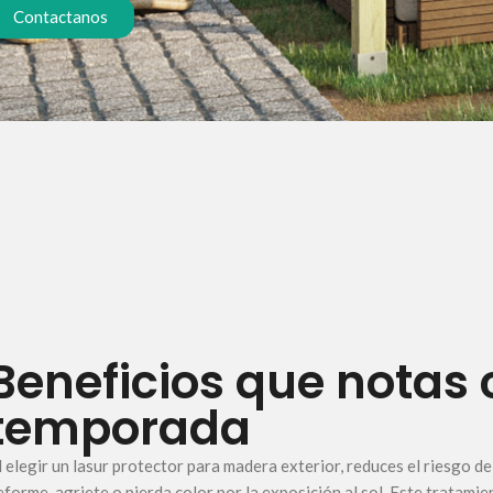
Contactanos
Beneficios que notas
temporada
l elegir un lasur protector para madera exterior, reduces el riesgo d
eforme, agriete o pierda color por la exposición al sol. Este tratami