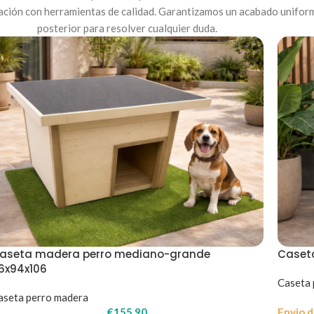
licación con herramientas de calidad. Garantizamos un acabado unifo
posterior para resolver cualquier duda.
aseta madera perro mediano-grande
Caset
16x94x106
Caseta 
aseta perro madera
€
155.90
Envio d