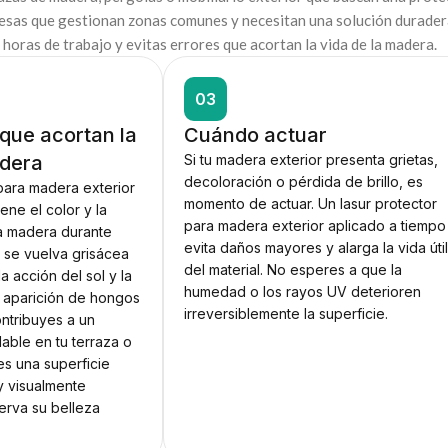
esas que gestionan zonas comunes y necesitan una solución duradera
 horas de trabajo y evitas errores que acortan la vida de la madera.
03
 que acortan la
Cuándo actuar
adera
Si tu madera exterior presenta grietas,
decoloración o pérdida de brillo, es
 para madera exterior
momento de actuar. Un lasur protector
ene el color y la
para madera exterior aplicado a tiempo
la madera durante
evita daños mayores y alarga la vida úti
 se vuelva grisácea
del material. No esperes a que la
a acción del sol y la
humedad o los rayos UV deterioren
 la aparición de hongos
irreversiblemente la superficie.
ntribuyes a un
able en tu terraza o
 es una superficie
y visualmente
erva su belleza