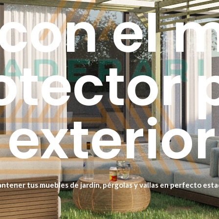
 con el 
otector 
exterior
mantener tus muebles de jardín, pérgolas y vallas en perfecto est
elícula superficial, lo que evita que se agriete o se desprenda co
costes de mantenimiento.