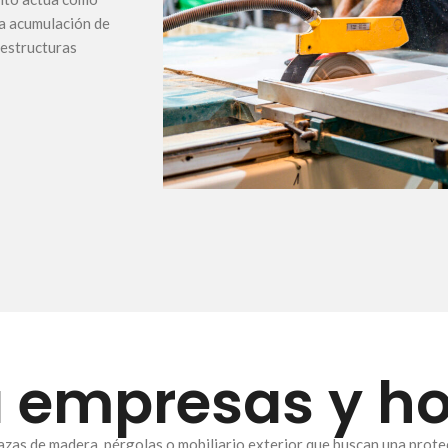
la acumulación de
 estructuras
a empresas y h
azas de madera, pérgolas o mobiliario exterior que buscan una prote