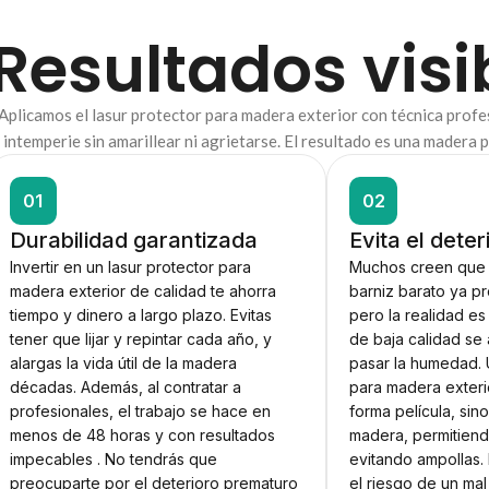
Resultados visi
Aplicamos el lasur protector para madera exterior con técnica prof
intemperie sin amarillear ni agrietarse. El resultado es una madera
01
02
Durabilidad garantizada
Evita el dete
Invertir en un lasur protector para
Muchos creen que
madera exterior de calidad te ahorra
barniz barato ya p
tiempo y dinero a largo plazo. Evitas
pero la realidad e
tener que lijar y repintar cada año, y
de baja calidad se 
alargas la vida útil de la madera
pasar la humedad. 
décadas. Además, al contratar a
para madera exteri
profesionales, el trabajo se hace en
forma película, sin
menos de 48 horas y con resultados
madera, permitiend
impecables . No tendrás que
evitando ampollas.
preocuparte por el deterioro prematuro
el riesgo de un mal