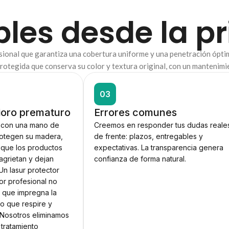
bles desde la 
esional que garantiza una cobertura uniforme y una penetración ópti
 protegida que conserva su color y textura original, con un mantenim
03
rioro prematuro
Errores comunes
 con una mano de
Creemos en responder tus dudas reale
rotegen su madera,
de frente: plazos, entregables y
s que los productos
expectativas. La transparencia genera
agrietan y dejan
confianza de forma natural.
Un lasur protector
or profesional no
o que impregna la
o que respire y
 Nosotros eliminamos
 tratamiento