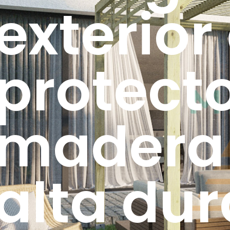
exterior
protect
madera 
alta dur