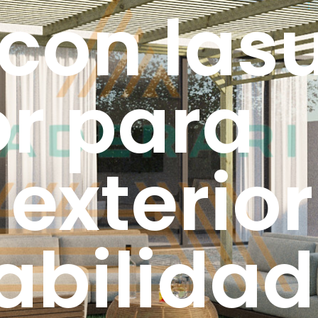
 con las
or para
exterior
abilidad