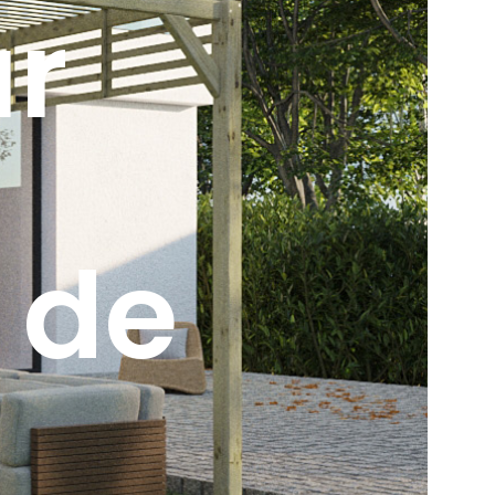
ur
 de