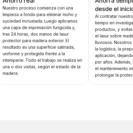
Ahorro real
Ahorra tiemp
Nuestro proceso comienza con una
desde el inici
limpieza a fondo para eliminar moho y
Al contratar nuestr
suciedad incrustada. Luego aplicamos
tiempo en investig
una capa de imprimación fungicida y,
productos, y evita
tras 24 horas, dos manos de lasur
el lasur sobre mad
protector para madera exterior. El
lluviosos. Nosotro
resultado es una superficie satinada,
la logística, la prep
uniforme y protegida frente a la
aplicación, dejand
intemperie. Todo el trabajo se realiza en
por años. Además,
una o dos visitas, según el estado de la
el mantenimiento m
madera.
prolongar la protec