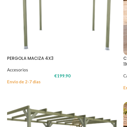
PERGOLA MACIZA 4X3
C
1
Accesorios
€
199.90
C
Envio de 2-7 dias
E