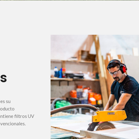
ás
 es su
producto
ntiene filtros UV
nvencionales.