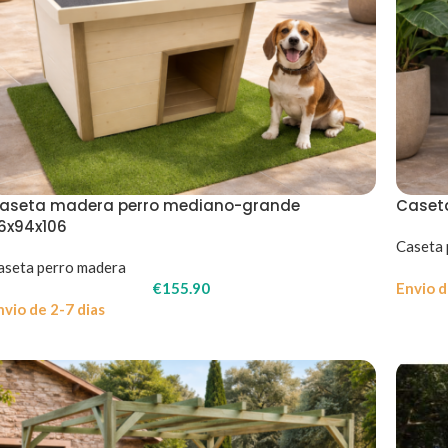
aseta madera perro mediano-grande
Caset
16x94x106
Caseta 
aseta perro madera
€
155.90
Envio d
nvio de 2-7 dias