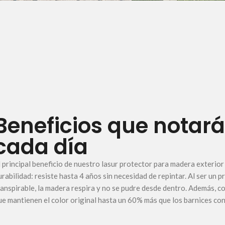
Beneficios que notar
cada día
l principal beneficio de nuestro lasur protector para madera exterior
urabilidad: resiste hasta 4 años sin necesidad de repintar. Al ser un 
ranspirable, la madera respira y no se pudre desde dentro. Además, co
ue mantienen el color original hasta un 60% más que los barnices co