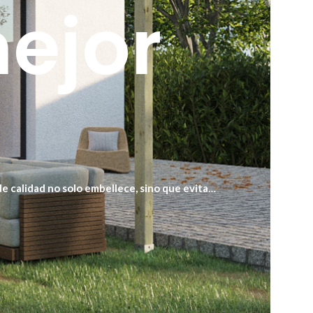
mejor
 de calidad no solo embellece, sino que evita
ía de dos años.