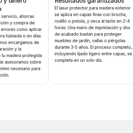
o y dinero
Resultados garantizados
o
El lasur protector para madera exterior
se aplica en capas finas con brocha,
o servicio, ahorras
rodillo o pistola, y seca al tacto en 2-4
ación y compra de
horas. Una mano de imprimación y dos
s errores como aplicar
de acabado bastan para proteger
era húmeda o en días
muebles de jardín, vallas o pérgolas
s nos encargamos de
durante 3-5 años. El proceso completo,
aración y la
incluyendo lijado ligero entre capas, se
o tu madera protegida
completa en un solo día.
 te asesoramos sobre
ínimo necesario para
ción.