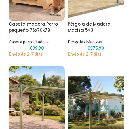
Caseta madera Perro
Pérgola de Madera
pequeño 76x70x79
Maciza 5×3
Caseta perro madera
Pérgolas Macizas
€
99.90
€
375.90
Envio de 2-7 dias
Envio de 2-7 dias