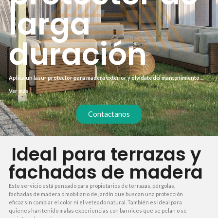
larga
duración
Aplica un lasur protector para madera exterior y olvídate del mantenimiento
constante. Este tratamiento penetra profundamente en la fibra, realzando la
Ver más
veta natural mientras repele la humedad, los rayos UV y los hongos. Tu terraza,
fachada o mobiliario de jardín lucirá como nuevo durante años, sin necesidad
de lijar ni barnizar cada temporada.
Contactanos
Ideal para terrazas y
fachadas de madera
Este servicio está pensado para propietarios de terrazas, pérgolas,
fachadas de madera o mobiliario de jardín que buscan una protección
eficaz sin cambiar el color ni el veteado natural. También es ideal para
quienes han tenido malas experiencias con barnices que se pelan o se