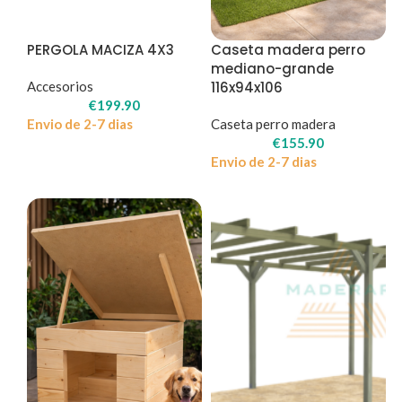
PERGOLA MACIZA 4X3
Caseta madera perro
mediano-grande
Accesorios
116x94x106
€
199.90
Envio de 2-7 dias
Caseta perro madera
€
155.90
Envio de 2-7 dias