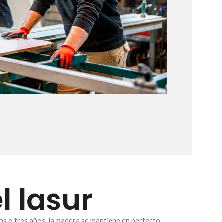
l lasur
os o tres años, la madera se mantiene en perfecto