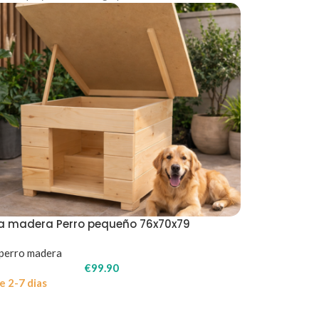
a madera Perro pequeño 76x70x79
perro madera
€
99.90
e 2-7 dias