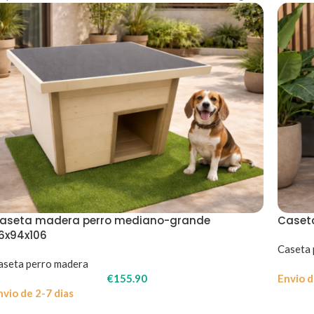
aseta madera perro mediano-grande
Caset
16x94x106
Caseta 
aseta perro madera
€
155.90
Envio d
nvio de 2-7 dias