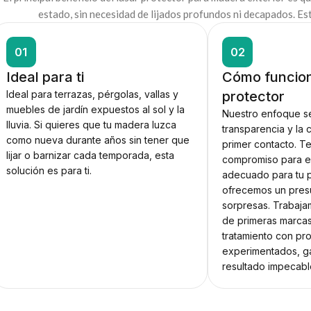
estado, sin necesidad de lijados profundos ni decapados. Es
01
02
Ideal para ti
Cómo funcion
Ideal para terrazas, pérgolas, vallas y
protector
muebles de jardín expuestos al sol y la
Nuestro enfoque se
lluvia. Si quieres que tu madera luzca
transparencia y la 
como nueva durante años sin tener que
primer contacto. T
lijar o barnizar cada temporada, esta
compromiso para el
solución es para ti.
adecuado para tu p
ofrecemos un pres
sorpresas. Trabaj
de primeras marcas
tratamiento con pr
experimentados, g
resultado impecabl