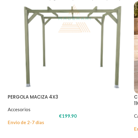
PERGOLA MACIZA 4X3
C
1
Accesorios
€
199.90
C
Envio de 2-7 dias
E