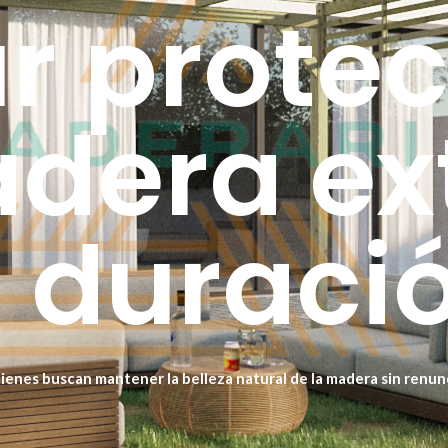
r protec
dera ext
a duraci
quienes buscan mantener la belleza natural de la madera sin renun
etra en la madera, protegiéndola desde el interior y evitando que
 cualquier superficie de madera expuesta al exterior.