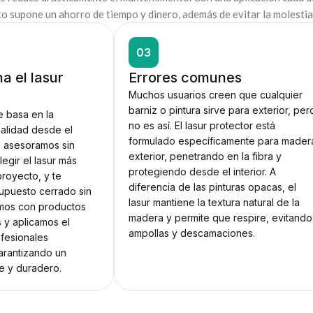
to supone un ahorro de tiempo y dinero, además de evitar la molestia
03
a el lasur
Errores comunes
Muchos usuarios creen que cualquier
barniz o pintura sirve para exterior, per
 basa en la
no es así. El lasur protector está
calidad desde el
formulado específicamente para mader
e asesoramos sin
exterior, penetrando en la fibra y
egir el lasur más
protegiendo desde el interior. A
royecto, y te
diferencia de las pinturas opacas, el
upuesto cerrado sin
lasur mantiene la textura natural de la
amos con productos
madera y permite que respire, evitando
 y aplicamos el
ampollas y descamaciones.
ofesionales
arantizando un
e y duradero.