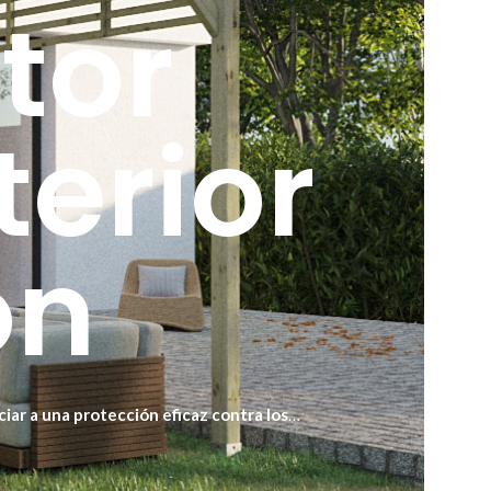
tor
erior
ón
ciar a una protección eficaz contra los
 se agriete o se pele con el tiempo. Este