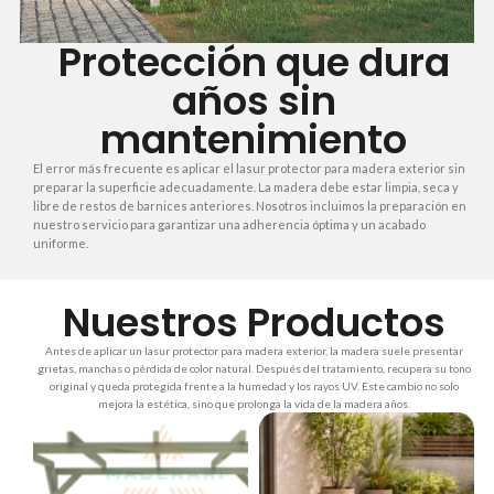
Protección que dura
años sin
mantenimiento
El error más frecuente es aplicar el lasur protector para madera exterior sin
preparar la superficie adecuadamente. La madera debe estar limpia, seca y
libre de restos de barnices anteriores. Nosotros incluimos la preparación en
nuestro servicio para garantizar una adherencia óptima y un acabado
uniforme.
Nuestros Productos
Antes de aplicar un lasur protector para madera exterior, la madera suele presentar
grietas, manchas o pérdida de color natural. Después del tratamiento, recupera su tono
original y queda protegida frente a la humedad y los rayos UV. Este cambio no solo
mejora la estética, sino que prolonga la vida de la madera años.