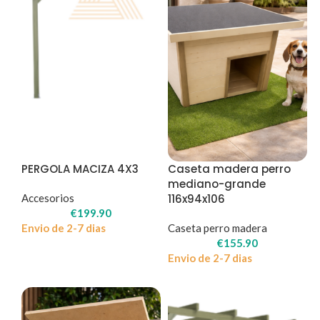
PERGOLA MACIZA 4X3
Caseta madera perro
mediano-grande
Accesorios
116x94x106
€
199.90
Envio de 2-7 dias
Caseta perro madera
€
155.90
Envio de 2-7 dias