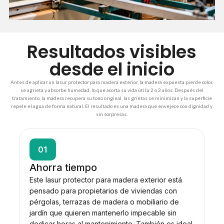
Resultados visibles
desde el inicio
Antes de aplicar un lasur protector para madera exterior, la madera expuesta pierde color,
se agrieta y absorbe humedad, lo que acorta su vida útil a 2 o 3 años. Después del
tratamiento, la madera recupera su tono original, las grietas se minimizan y la superficie
repele el agua de forma natural. El resultado es una madera que envejece con dignidad y
sin sorpresas.
01
Ahorra tiempo
Este lasur protector para madera exterior está
pensado para propietarios de viviendas con
pérgolas, terrazas de madera o mobiliario de
jardín que quieren mantenerlo impecable sin
dedicar horas al mantenimiento. También es ideal