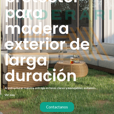
para
madera
exterior de
larga
duración
Al estructurar nuestra entrega en fases claras y manejables, evitamos
confusiones y aceleramos tu camino hacia resultados tangibles y duraderos.
Ver más
Contactanos