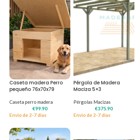
Caseta madera Perro
Pérgola de Madera
pequeño 76x70x79
Maciza 5×3
Caseta perro madera
Pérgolas Macizas
€
99.90
€
375.90
Envio de 2-7 dias
Envio de 2-7 dias