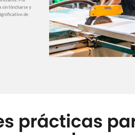
a sin hincharse y
ignificativo de
es prácticas pa