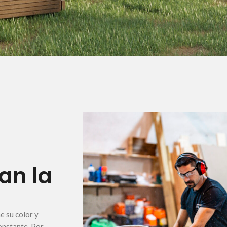
can la
e su color y
onstante. Por