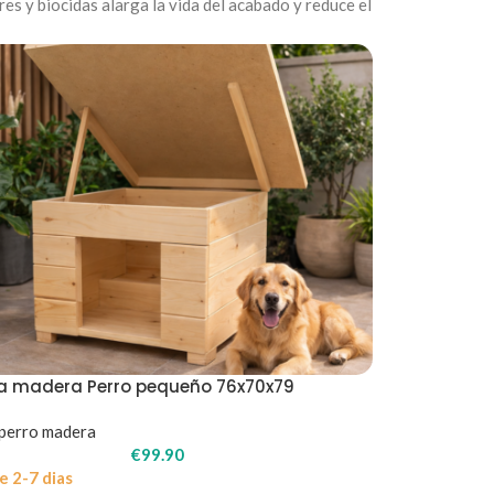
res y biocidas alarga la vida del acabado y reduce el
a madera Perro pequeño 76x70x79
perro madera
€
99.90
e 2-7 dias