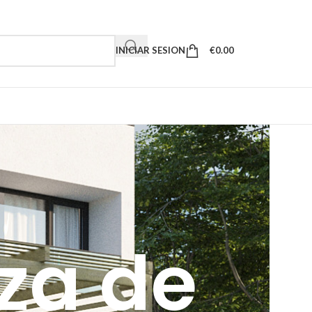
INICIAR SESION
€
0.00
za de