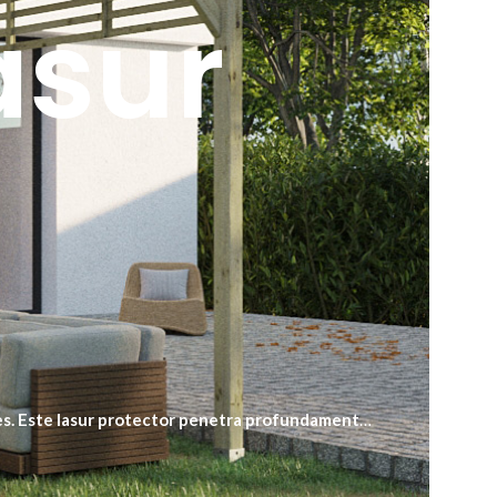
asur
les. Este lasur protector penetra profundamente,