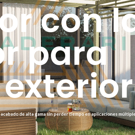
ior con l
or para
exterior
n acabado de alta gama sin perder tiempo en aplicaciones múltip
rior.