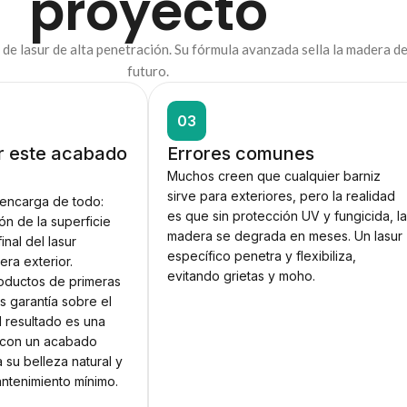
proyecto
de lasur de alta penetración. Su fórmula avanzada sella la madera de
futuro.
03
r este acabado
Errores comunes
Muchos creen que cualquier barniz
sirve para exteriores, pero la realidad
 encarga de todo:
es que sin protección UV y fungicida, l
ón de la superficie
madera se degrada en meses. Un lasur
inal del lasur
específico penetra y flexibiliza,
ra exterior.
evitando grietas y moho.
oductos de primeras
 garantía sobre el
El resultado es una
 con un acabado
 su belleza natural y
ntenimiento mínimo.