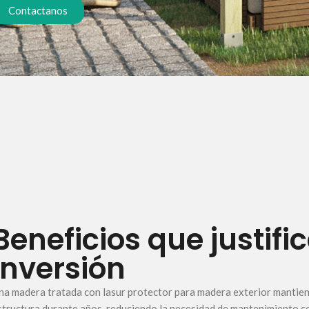
Contactanos
Beneficios que justifi
inversión
na madera tratada con lasur protector para madera exterior mantien
structura durante años, reduciendo la necesidad de mantenimiento c