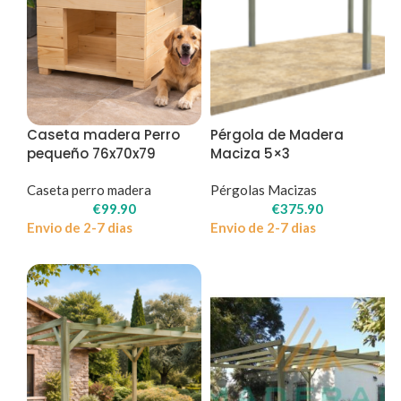
Caseta madera Perro
Pérgola de Madera
pequeño 76x70x79
Maciza 5×3
Caseta perro madera
Pérgolas Macizas
€
99.90
€
375.90
Envio de 2-7 dias
Envio de 2-7 dias