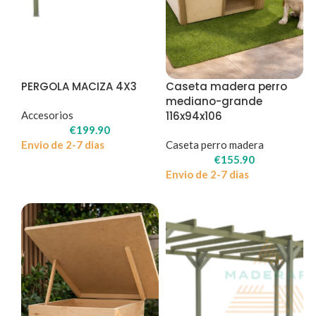
PERGOLA MACIZA 4X3
Caseta madera perro
mediano-grande
Accesorios
116x94x106
€
199.90
Envio de 2-7 dias
Caseta perro madera
€
155.90
Envio de 2-7 dias