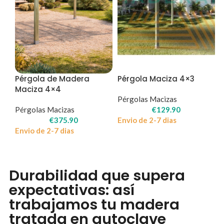
Pérgola de Madera
Pérgola Maciza 4×3
Maciza 4×4
Pérgolas Macizas
Pérgolas Macizas
€
129.90
€
375.90
Envio de 2-7 dias
Envio de 2-7 dias
Durabilidad que supera
expectativas: así
trabajamos tu madera
tratada en autoclave