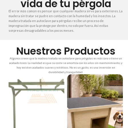
vida de tu pérgola
El error más común es pensar que cualquier madera sirve para exteriores. La
madera sin tratar se pudre en contacto con la humedad y los insectos. La
madera tratada en autoclave para pérgolas recibe un proceso de
impregnación que la protege por dentro, no solo por fuera. Así evitas
sorpresas desagradables a los pocos meses.
Nuestros Productos
Algunos creen que la madera tratada en autoclave para pérgolas es más cara o tiene un
acabado tosco. La realidad es que su coste se amortiza con los años sin mantenimiento, y
hoy existen acabados suaves y estéticos. No es un gasto, es una inversión en
durabilidad y tranquilidad.