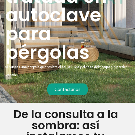
autoclave
para
pérgolas
Si buscas una pérgola que resista el sol, la lluvia y el paso del tiempo sin perder
su aspecto, la madera tratada en autoclave para pérgolas es tu mejor opción.
Ver más
Este tratamiento industrial introduce protectores en la fibra de la madera,
evitando pudrición, hongos e insectos. El resultado es una estructura robusta
que mantiene su belleza natural durante años sin necesidad de mantenimiento
Contactanos
constante.
De la consulta a la
sombra: así