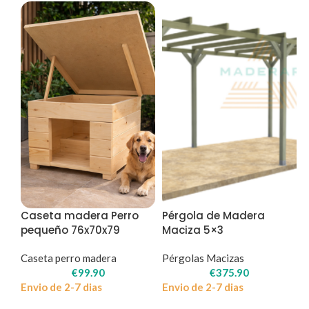
Caseta madera Perro
Pérgola de Madera
pequeño 76x70x79
Maciza 5×3
Caseta perro madera
Pérgolas Macizas
€
99.90
€
375.90
Envio de 2-7 dias
Envio de 2-7 dias