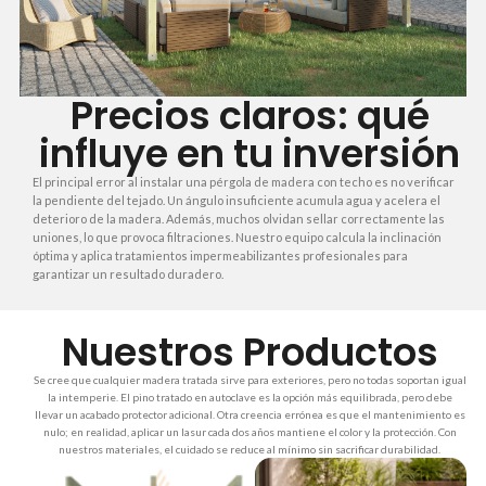
Precios claros: qué
influye en tu inversión
El principal error al instalar una pérgola de madera con techo es no verificar
la pendiente del tejado. Un ángulo insuficiente acumula agua y acelera el
deterioro de la madera. Además, muchos olvidan sellar correctamente las
uniones, lo que provoca filtraciones. Nuestro equipo calcula la inclinación
óptima y aplica tratamientos impermeabilizantes profesionales para
garantizar un resultado duradero.
Nuestros Productos
Se cree que cualquier madera tratada sirve para exteriores, pero no todas soportan igual
la intemperie. El pino tratado en autoclave es la opción más equilibrada, pero debe
llevar un acabado protector adicional. Otra creencia errónea es que el mantenimiento es
nulo; en realidad, aplicar un lasur cada dos años mantiene el color y la protección. Con
nuestros materiales, el cuidado se reduce al mínimo sin sacrificar durabilidad.