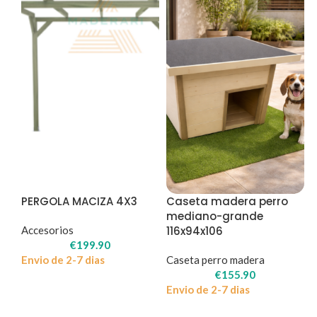
PERGOLA MACIZA 4X3
Caseta madera perro
mediano-grande
Accesorios
116x94x106
€
199.90
Envio de 2-7 dias
Caseta perro madera
€
155.90
Envio de 2-7 dias