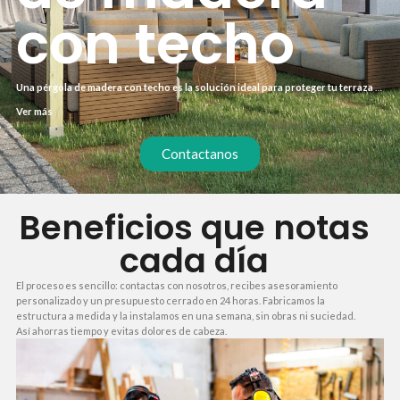
con techo
Una pérgola de madera con techo es la solución ideal para proteger tu terraza o
jardín del sol y la lluvia, creando un espacio habitable durante todo el año. A
Ver más
diferencia de una pérgola abierta, el techo cerrado amplía su uso y protege el
mobiliario exterior. Si buscas durabilidad y estética natural, la madera tratada es
la mejor opción frente al aluminio o el acero.
Contactanos
Beneficios que notas
cada día
El proceso es sencillo: contactas con nosotros, recibes asesoramiento
personalizado y un presupuesto cerrado en 24 horas. Fabricamos la
estructura a medida y la instalamos en una semana, sin obras ni suciedad.
Así ahorras tiempo y evitas dolores de cabeza.