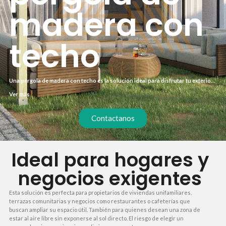
madera con
techo
Una pérgola de madera con techo es la solución ideal para disfrutar tu exterior
sin renunciar a la protección solar. A diferencia de un toldo, ofrece sombra
Ver más
constante y un acabado estético que realza el valor de tu hogar. Invertir en una
estructura bien diseñada te ahorra tiempo en mantenimiento y evita
sustituciones prematuras.
Contactanos
Ideal para hogares y
negocios exigentes
Esta solución es perfecta para propietarios de viviendas unifamiliares,
terrazas comunitarias y negocios como restaurantes o cafeterías que
buscan ampliar su espacio útil. También para quienes desean una zona de
estar al aire libre sin exponerse al sol directo. El riesgo de elegir un