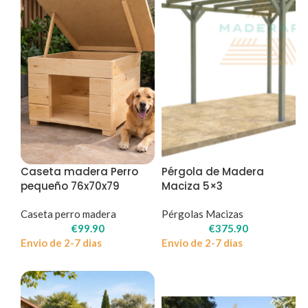
Caseta madera Perro
Pérgola de Madera
pequeño 76x70x79
Maciza 5×3
Caseta perro madera
Pérgolas Macizas
€
99.90
€
375.90
Envio de 2-7 dias
Envio de 2-7 dias