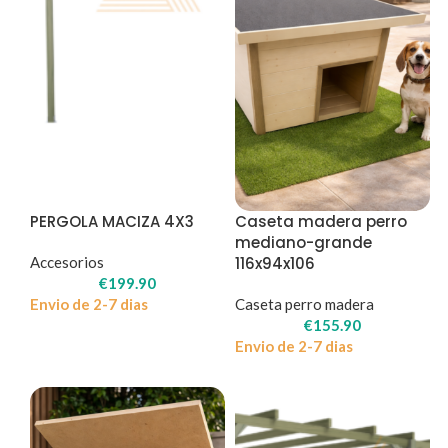
PERGOLA MACIZA 4X3
Caseta madera perro
mediano-grande
Accesorios
116x94x106
€
199.90
Envio de 2-7 dias
Caseta perro madera
€
155.90
Envio de 2-7 dias