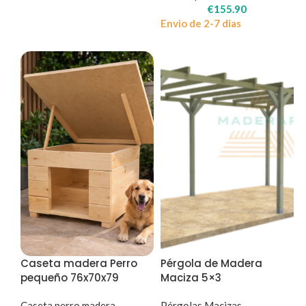
€
155.90
Envio de 2-7 dias
Caseta madera Perro
Pérgola de Madera
pequeño 76x70x79
Maciza 5×3
Caseta perro madera
Pérgolas Macizas