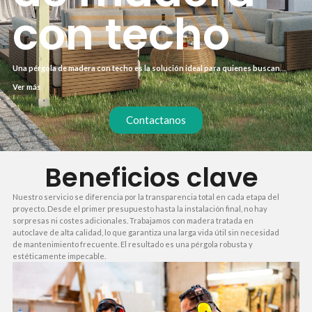
con techo
Una pérgola de madera con techo es la solución ideal para quienes buscan
ampliar su espacio exterior sin obras complejas. Ya sea en una terraza, jardín o
Ver más
zona comercial, esta estructura proporciona sombra y protección frente al sol
y la lluvia. Además, su diseño se adapta a cualquier estilo arquitectónico,
añadiendo valor estético y funcional a la propiedad.
Contactanos
Beneficios clave
Nuestro servicio se diferencia por la transparencia total en cada etapa del
proyecto. Desde el primer presupuesto hasta la instalación final, no hay
sorpresas ni costes adicionales. Trabajamos con madera tratada en
autoclave de alta calidad, lo que garantiza una larga vida útil sin necesidad
de mantenimiento frecuente. El resultado es una pérgola robusta y
estéticamente impecable.