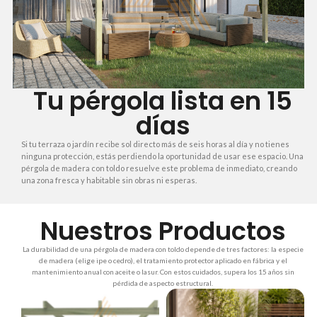
Tu pérgola lista en 15
días
Si tu terraza o jardín recibe sol directo más de seis horas al día y no tienes
ninguna protección, estás perdiendo la oportunidad de usar ese espacio. Una
pérgola de madera con toldo resuelve este problema de inmediato, creando
una zona fresca y habitable sin obras ni esperas.
Nuestros Productos
La durabilidad de una pérgola de madera con toldo depende de tres factores: la especie
de madera (elige ipe o cedro), el tratamiento protector aplicado en fábrica y el
mantenimiento anual con aceite o lasur. Con estos cuidados, supera los 15 años sin
pérdida de aspecto estructural.