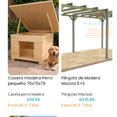
Caseta madera Perro
Pérgola de Madera
pequeño 76x70x79
Maciza 5×3
Caseta perro madera
Pérgolas Macizas
€
99.90
€
375.90
Envio de 2-7 dias
Envio de 2-7 dias