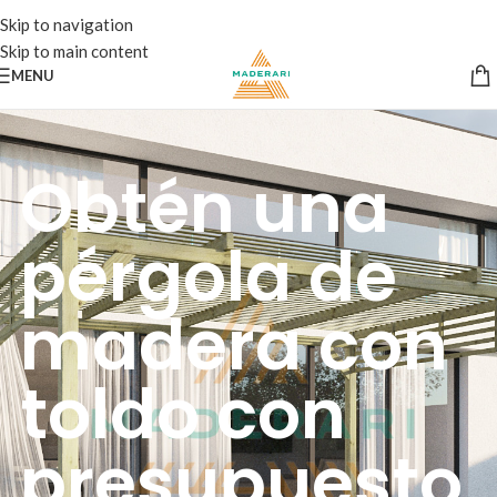
Skip to navigation
Skip to main content
MENU
Obtén una
pérgola de
madera con
toldo con
presupuesto