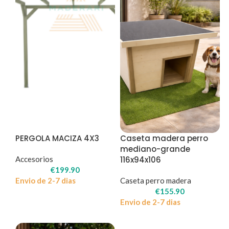
PERGOLA MACIZA 4X3
Caseta madera perro
mediano-grande
Accesorios
116x94x106
€
199.90
Envio de 2-7 dias
Caseta perro madera
€
155.90
Envio de 2-7 dias