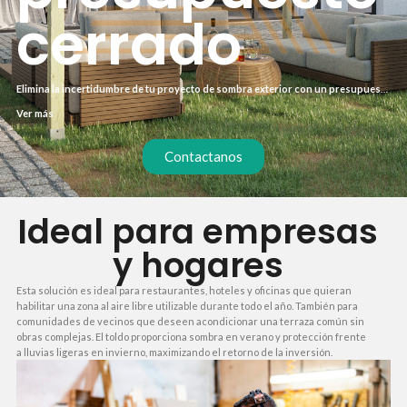
cerrado
Elimina la incertidumbre de tu proyecto de sombra exterior con un presupuesto
cerrado desde el primer contacto. Te detallamos cada componente de la pérgola
Ver más
de madera con toldo, incluyendo materiales, instalación y acabados, para que
sepas exactamente lo que pagas. Sin costes ocultos ni sorpresas durante el
montaje. Así, tu inversión está protegida y tu planificación, bajo control.
Contactanos
Ideal para empresas
y hogares
Esta solución es ideal para restaurantes, hoteles y oficinas que quieran
habilitar una zona al aire libre utilizable durante todo el año. También para
comunidades de vecinos que deseen acondicionar una terraza común sin
obras complejas. El toldo proporciona sombra en verano y protección frente
a lluvias ligeras en invierno, maximizando el retorno de la inversión.