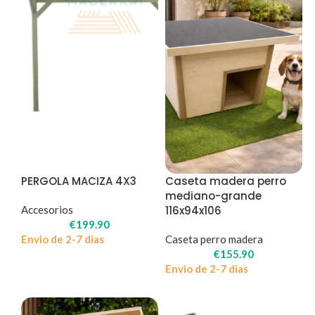
PERGOLA MACIZA 4X3
Caseta madera perro
mediano-grande
Accesorios
116x94x106
€
199.90
Envio de 2-7 dias
Caseta perro madera
€
155.90
Envio de 2-7 dias