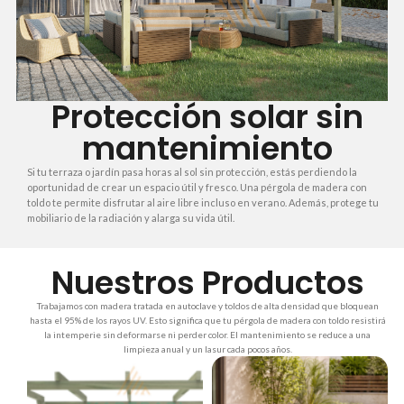
Protección solar sin
mantenimiento
Si tu terraza o jardín pasa horas al sol sin protección, estás perdiendo la
oportunidad de crear un espacio útil y fresco. Una pérgola de madera con
toldo te permite disfrutar al aire libre incluso en verano. Además, protege tu
mobiliario de la radiación y alarga su vida útil.
Nuestros Productos
Trabajamos con madera tratada en autoclave y toldos de alta densidad que bloquean
hasta el 95% de los rayos UV. Esto significa que tu pérgola de madera con toldo resistirá
la intemperie sin deformarse ni perder color. El mantenimiento se reduce a una
limpieza anual y un lasur cada pocos años.