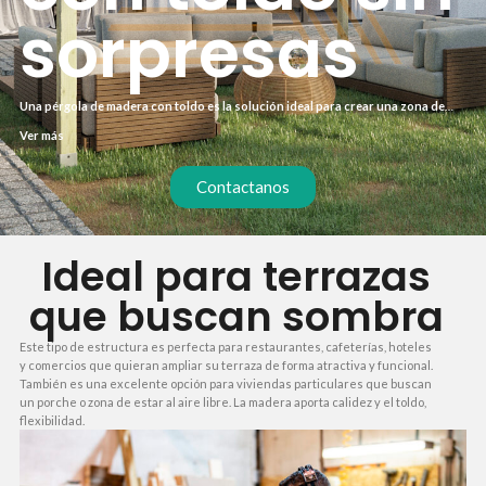
sorpresas
Una pérgola de madera con toldo es la solución ideal para crear una zona de
sombra en tu terraza o jardín, protegiéndote del sol y la lluvia ligera. La
Ver más
combinación de madera tratada y toldo retráctil te permite regular la entrada de
luz según el momento del día. Así disfrutas de un espacio exterior confortable
durante todo el año.
Contactanos
Ideal para terrazas
que buscan sombra
Este tipo de estructura es perfecta para restaurantes, cafeterías, hoteles
y comercios que quieran ampliar su terraza de forma atractiva y funcional.
También es una excelente opción para viviendas particulares que buscan
un porche o zona de estar al aire libre. La madera aporta calidez y el toldo,
flexibilidad.