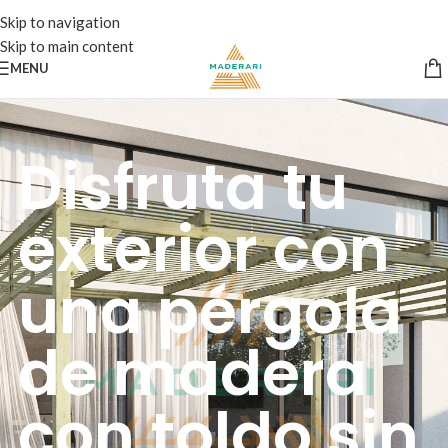
Skip to navigation
Skip to main content
MENU
Disfruta tu
exterior con
una pérgola
de madera
con toldo sin