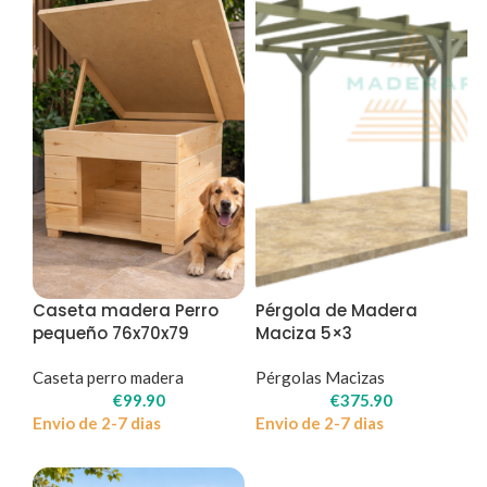
Caseta madera Perro
Pérgola de Madera
pequeño 76x70x79
Maciza 5×3
Caseta perro madera
Pérgolas Macizas
€
99.90
€
375.90
Envio de 2-7 dias
Envio de 2-7 dias