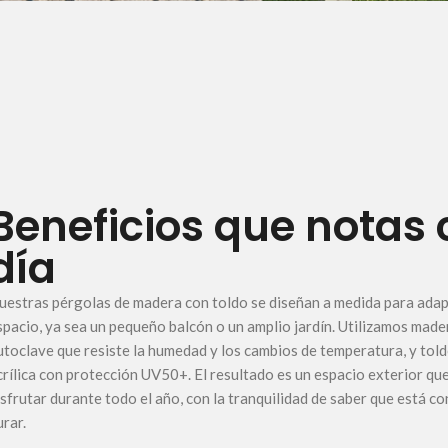
Beneficios que notas
día
uestras pérgolas de madera con toldo se diseñan a medida para adap
spacio, ya sea un pequeño balcón o un amplio jardín. Utilizamos made
utoclave que resiste la humedad y los cambios de temperatura, y told
crílica con protección UV50+. El resultado es un espacio exterior qu
isfrutar durante todo el año, con la tranquilidad de saber que está c
urar.