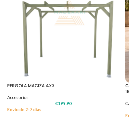
PERGOLA MACIZA 4X3
C
1
Accesorios
€
199.90
C
Envio de 2-7 dias
E