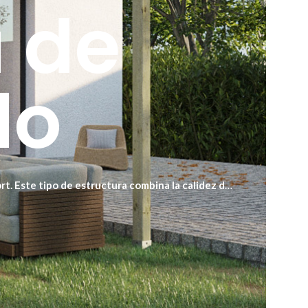
 de
do
rt. Este tipo de estructura combina la calidez de
errazas, jardines o patios donde se busca crear