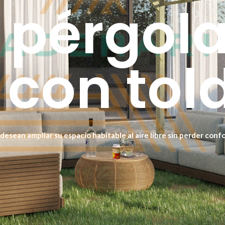
 pérgola
con tol
desean ampliar su espacio habitable al aire libre sin perder confo
controlar la exposición solar en cada momento. Es perfecta para t