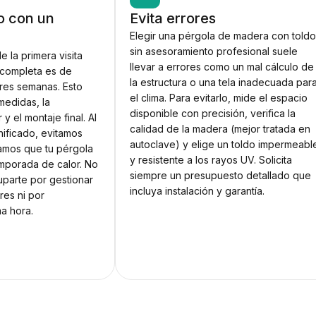
o con un
Evita errores
Elegir una pérgola de madera con told
sin asesoramiento profesional suele
e la primera visita
llevar a errores como un mal cálculo de
n completa es de
la estructura o una tela inadecuada par
res semanas. Esto
el clima. Para evitarlo, mide el espacio
medidas, la
disponible con precisión, verifica la
 y el montaje final. Al
calidad de la madera (mejor tratada en
nificado, evitamos
autoclave) y elige un toldo impermeabl
zamos que tu pérgola
y resistente a los rayos UV. Solicita
temporada de calor. No
siempre un presupuesto detallado que
parte por gestionar
incluya instalación y garantía.
res ni por
ma hora.