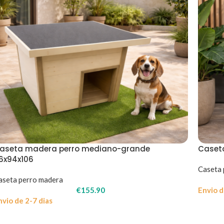
aseta madera perro mediano-grande
Caset
16x94x106
Caseta 
aseta perro madera
€
155.90
Envio d
nvio de 2-7 dias