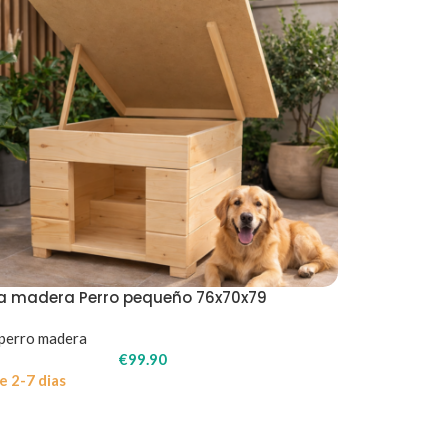
a madera Perro pequeño 76x70x79
perro madera
€
99.90
e 2-7 dias