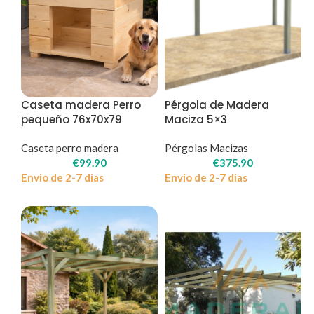
Caseta madera Perro
Pérgola de Madera
pequeño 76x70x79
Maciza 5×3
Caseta perro madera
Pérgolas Macizas
€
99.90
€
375.90
Envio de 2-7 dias
Envio de 2-7 dias