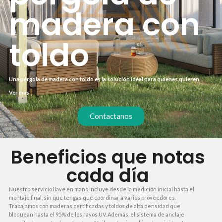
madera con
toldo
Una pérgola de madera con toldo es la solución ideal para quienes quieren
disfrutar de su terraza o jardín sin renunciar a la protección solar. Este sistema
Ver más
combina la calidez de la madera tratada con un toldo retráctil que regula la
entrada de luz y calor. Si buscas un espacio exterior versátil, resistente y con un
acabado natural, esta estructura se adapta a cualquier clima y estilo
Contactanos
arquitectónico.
Beneficios que notas
cada día
Nuestro servicio llave en mano incluye desde la medición inicial hasta el
montaje final, sin que tengas que coordinar a varios proveedores.
Trabajamos con maderas certificadas y toldos de alta densidad que
bloquean hasta el 95% de los rayos UV. Además, el sistema de anclaje