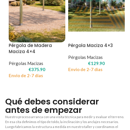
Pérgola de Madera
Pérgola Maciza 4×3
Maciza 4×4
Pérgolas Macizas
Pérgolas Macizas
€
129.90
€
375.90
Envio de 2-7 dias
Envio de 2-7 dias
Qué debes considerar
antes de empezar
Nuestro proceso arranca con una visita técnica para medir y evaluar el terreno.
En esa cita definimos el tipo de toldo, la inclinación y los anclajes necesarios.
Luego fabricamos la estructura a medida en nuestro taller y coordinamos el