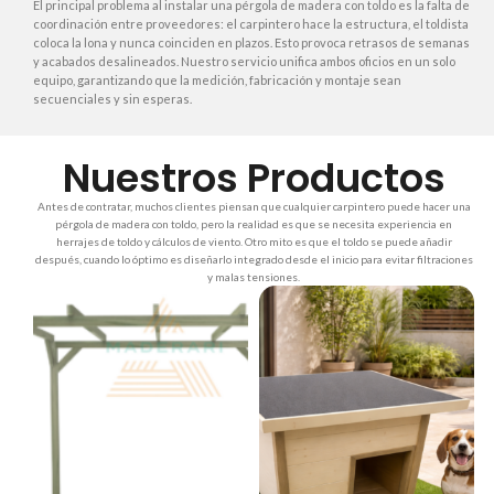
El principal problema al instalar una pérgola de madera con toldo es la falta de
coordinación entre proveedores: el carpintero hace la estructura, el toldista
coloca la lona y nunca coinciden en plazos. Esto provoca retrasos de semanas
y acabados desalineados. Nuestro servicio unifica ambos oficios en un solo
equipo, garantizando que la medición, fabricación y montaje sean
secuenciales y sin esperas.
Nuestros Productos
Antes de contratar, muchos clientes piensan que cualquier carpintero puede hacer una
pérgola de madera con toldo, pero la realidad es que se necesita experiencia en
herrajes de toldo y cálculos de viento. Otro mito es que el toldo se puede añadir
después, cuando lo óptimo es diseñarlo integrado desde el inicio para evitar filtraciones
y malas tensiones.