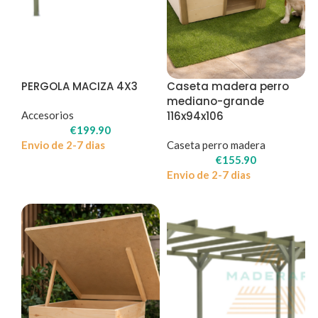
PERGOLA MACIZA 4X3
Caseta madera perro
mediano-grande
Accesorios
116x94x106
€
199.90
Envio de 2-7 dias
Caseta perro madera
€
155.90
Envio de 2-7 dias