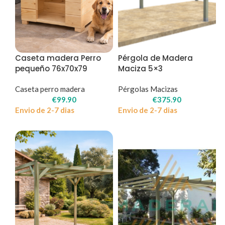
Caseta madera Perro
Pérgola de Madera
pequeño 76x70x79
Maciza 5×3
Caseta perro madera
Pérgolas Macizas
€
99.90
€
375.90
Envio de 2-7 dias
Envio de 2-7 dias