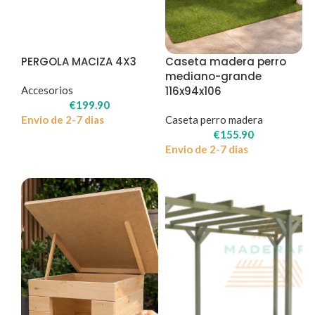
PERGOLA MACIZA 4X3
Caseta madera perro
mediano-grande
Accesorios
116x94x106
€
199.90
Envio de 2-7 dias
Caseta perro madera
€
155.90
Envio de 2-7 dias