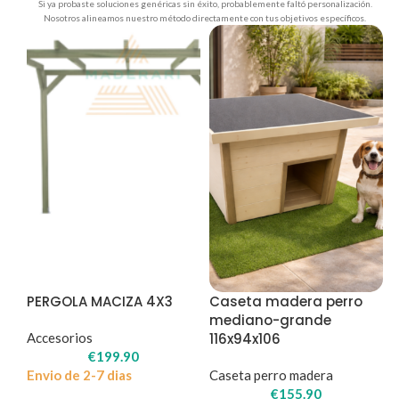
Si ya probaste soluciones genéricas sin éxito, probablemente faltó personalización.
Nosotros alineamos nuestro método directamente con tus objetivos específicos.
PERGOLA MACIZA 4X3
Caseta madera perro
mediano-grande
Accesorios
116x94x106
€
199.90
Envio de 2-7 dias
Caseta perro madera
€
155.90