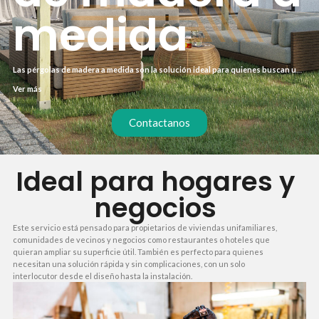
medida
Las pérgolas de madera a medida son la solución ideal para quienes buscan un
espacio exterior protegido sin renunciar al diseño. A diferencia de las opciones
Ver más
estándar, cada proyecto se adapta a las dimensiones y estilo de tu terraza o
jardín. El resultado es una estructura que encaja a la perfección y aporta valor a
tu hogar.
Contactanos
Ideal para hogares y
negocios
Este servicio está pensado para propietarios de viviendas unifamiliares,
comunidades de vecinos y negocios como restaurantes o hoteles que
quieran ampliar su superficie útil. También es perfecto para quienes
necesitan una solución rápida y sin complicaciones, con un solo
interlocutor desde el diseño hasta la instalación.