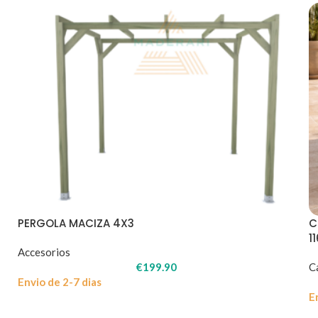
PERGOLA MACIZA 4X3
C
1
Accesorios
€
199.90
C
Envio de 2-7 dias
E