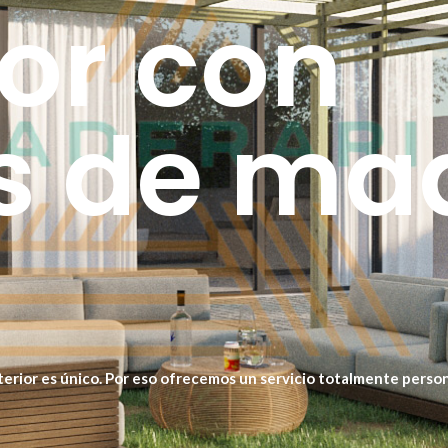
ior con
s de ma
erior es único. Por eso ofrecemos un servicio totalmente persona
 necesitas, adaptada a tu terraza, jardín o negocio.