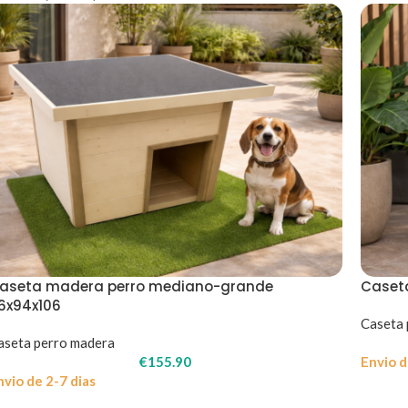
aseta madera perro mediano-grande
Caset
16x94x106
Caseta 
aseta perro madera
€
155.90
Envio d
nvio de 2-7 dias