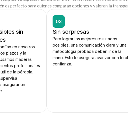
én es perfecto para quienes comparan opciones y valoran la transpar
03
sibles sin
Sin sorpresas
es
Para lograr los mejores resultados
posibles, una comunicación clara y una
confían en nosotros
metodología probada deben ir de la
os plazos y la
mano. Esto te asegura avanzar con tota
. Usamos maderas
confianza.
amientos profesionales
útil de la pérgola.
supervisa
a asegurar un
e.