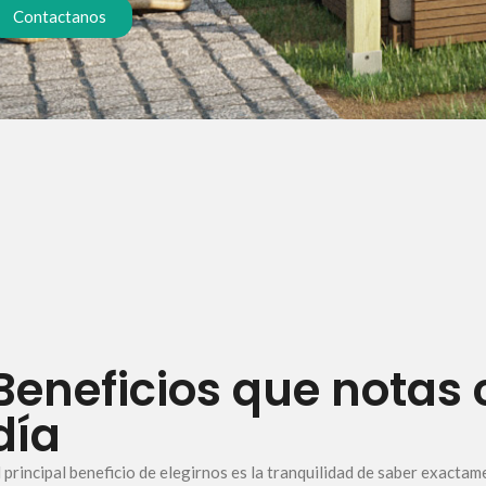
Contactanos
Beneficios que notas
día
l principal beneficio de elegirnos es la tranquilidad de saber exactam