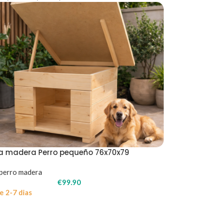
a madera Perro pequeño 76x70x79
perro madera
€
99.90
e 2-7 dias