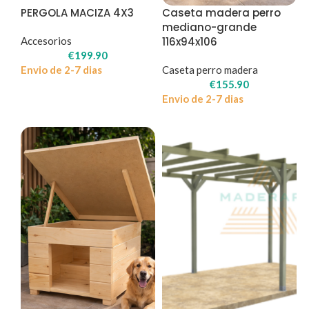
PERGOLA MACIZA 4X3
Caseta madera perro
mediano-grande
Accesorios
116x94x106
€
199.90
Envio de 2-7 dias
Caseta perro madera
€
155.90
Envio de 2-7 dias