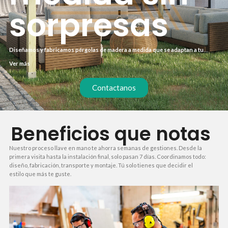
sorpresas
Diseñamos y fabricamos pérgolas de madera a medida que se adaptan a tu
terraza, jardín o negocio. Cada proyecto es único: elegimos la madera, el
Ver más
acabado y las dimensiones exactas para que encaje perfectamente. Olvídate de
soluciones estándar que no terminan de convencer.
Contactanos
Beneficios que notas
Nuestro proceso llave en mano te ahorra semanas de gestiones. Desde la
primera visita hasta la instalación final, solo pasan 7 días. Coordinamos todo:
diseño, fabricación, transporte y montaje. Tú solo tienes que decidir el
estilo que más te guste.