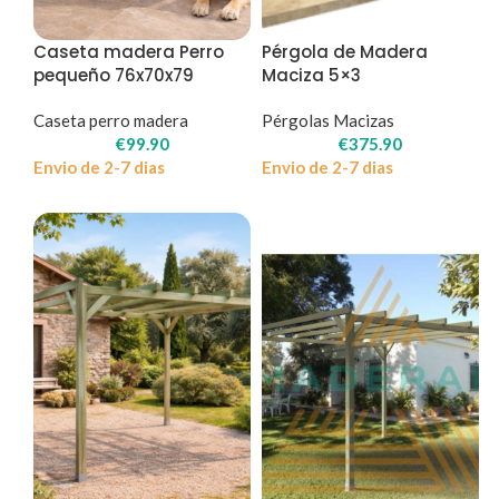
Caseta madera Perro
Pérgola de Madera
pequeño 76x70x79
Maciza 5×3
Caseta perro madera
Pérgolas Macizas
€
99.90
€
375.90
Envio de 2-7 dias
Envio de 2-7 dias