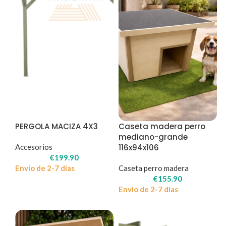
PERGOLA MACIZA 4X3
Caseta madera perro
mediano-grande
Accesorios
116x94x106
€
199.90
Envio de 2-7 dias
Caseta perro madera
€
155.90
Envio de 2-7 dias