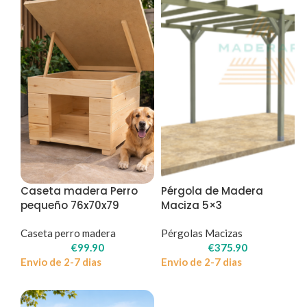
Caseta madera Perro
Pérgola de Madera
pequeño 76x70x79
Maciza 5×3
Caseta perro madera
Pérgolas Macizas
€
99.90
€
375.90
Envio de 2-7 dias
Envio de 2-7 dias