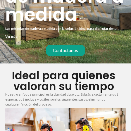
medida
Las pérgolas de madera a medida son la solución ideal para disfrutar de tu
terraza o jardín sin renunciar al estilo ni a la durabilidad. Cada proyecto se
Ver más
adapta a tus dimensiones, gustos y presupuesto, con materiales seleccionados
para resistir la intemperie. Olvídate de soluciones genéricas que no encajan:
aquí tienes un resultado hecho para ti.
Contactanos
Ideal para quienes
valoran su tiempo
Nuestro enfoque principal es la claridad absoluta. Sabrás exactamente qué
esperar, qué incluye y cuáles son los siguientes pasos, eliminando
cualquier fricción del proceso.