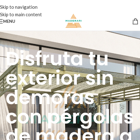
Skip to navigation
Skip to main content
MENU
Disfruta tu
exterior sin
demoras
con pérgolas
de madera a