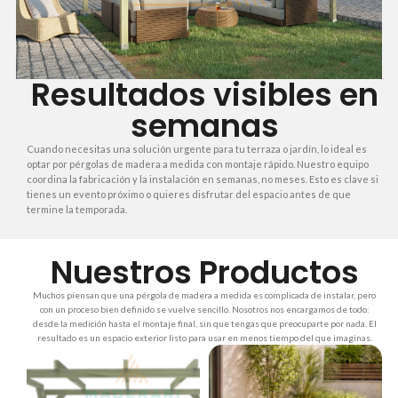
Resultados visibles en
semanas
Cuando necesitas una solución urgente para tu terraza o jardín, lo ideal es
optar por pérgolas de madera a medida con montaje rápido. Nuestro equipo
coordina la fabricación y la instalación en semanas, no meses. Esto es clave si
tienes un evento próximo o quieres disfrutar del espacio antes de que
termine la temporada.
Nuestros Productos
Muchos piensan que una pérgola de madera a medida es complicada de instalar, pero
con un proceso bien definido se vuelve sencillo. Nosotros nos encargamos de todo:
desde la medición hasta el montaje final, sin que tengas que preocuparte por nada. El
resultado es un espacio exterior listo para usar en menos tiempo del que imaginas.