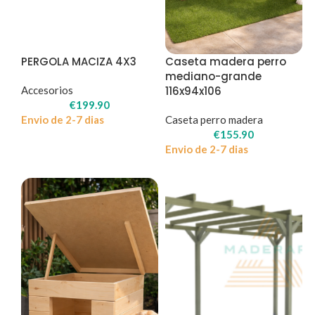
PERGOLA MACIZA 4X3
Caseta madera perro
mediano-grande
Accesorios
116x94x106
€
199.90
Envio de 2-7 dias
Caseta perro madera
€
155.90
Envio de 2-7 dias