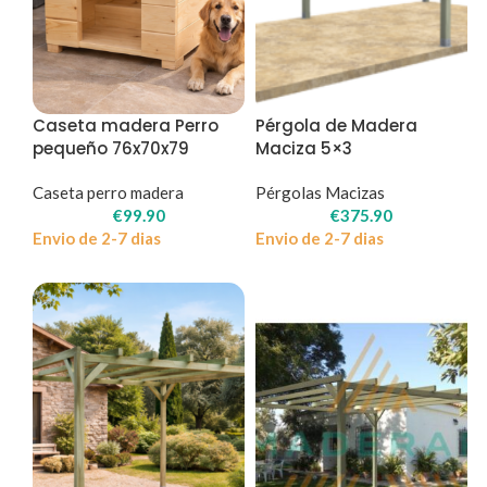
Caseta madera Perro
Pérgola de Madera
pequeño 76x70x79
Maciza 5×3
Caseta perro madera
Pérgolas Macizas
€
99.90
€
375.90
Envio de 2-7 dias
Envio de 2-7 dias