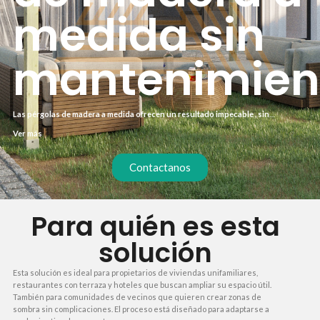
medida sin
mantenimien
Las pérgolas de madera a medida ofrecen un resultado impecable , sin
sorpresas ni retrasos. Cada proyecto se planifica al detalle para que disfrutes
Ver más
de tu espacio exterior con total tranquilidad. Olvídate de reparaciones o
mantenimientos imprevistos.
Contactanos
Para quién es esta
solución
Esta solución es ideal para propietarios de viviendas unifamiliares,
restaurantes con terraza y hoteles que buscan ampliar su espacio útil.
También para comunidades de vecinos que quieren crear zonas de
sombra sin complicaciones. El proceso está diseñado para adaptarse a