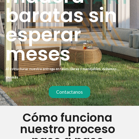
baratas sin
esperar
meses
Al estructurar nuestra entrega en fases claras y manejables, evitamos
confusiones y aceleramos tu camino hacia resultados tangibles y duraderos.
Ver más
Contactanos
Cómo funciona
nuestro proceso