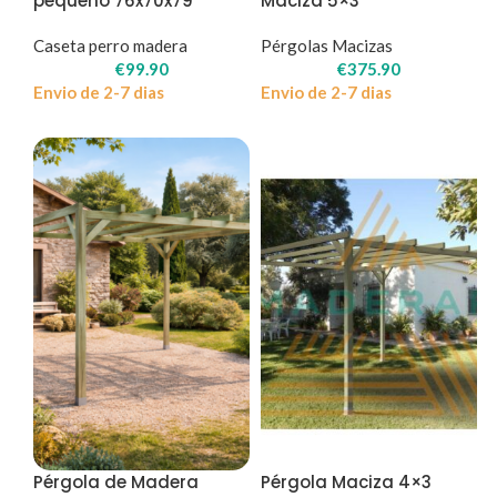
pequeño 76x70x79
Maciza 5×3
Caseta perro madera
Pérgolas Macizas
€
99.90
€
375.90
Envio de 2-7 dias
Envio de 2-7 dias
Pérgola de Madera
Pérgola Maciza 4×3