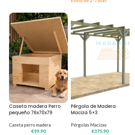
Envio de 2-7 dias
Caseta madera Perro
Pérgola de Madera
pequeño 76x70x79
Maciza 5×3
Caseta perro madera
Pérgolas Macizas
€
99.90
€
375.90