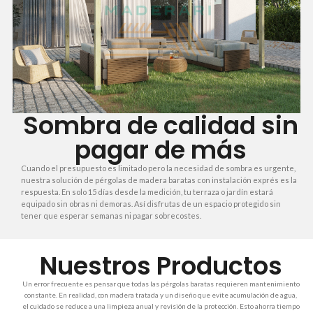
Sombra de calidad sin
pagar de más
Cuando el presupuesto es limitado pero la necesidad de sombra es urgente,
nuestra solución de pérgolas de madera baratas con instalación exprés es la
respuesta. En solo 15 días desde la medición, tu terraza o jardín estará
equipado sin obras ni demoras. Así disfrutas de un espacio protegido sin
tener que esperar semanas ni pagar sobrecostes.
Nuestros Productos
Un error frecuente es pensar que todas las pérgolas baratas requieren mantenimiento
constante. En realidad, con madera tratada y un diseño que evite acumulación de agua,
el cuidado se reduce a una limpieza anual y revisión de la protección. Esto ahorra tiempo