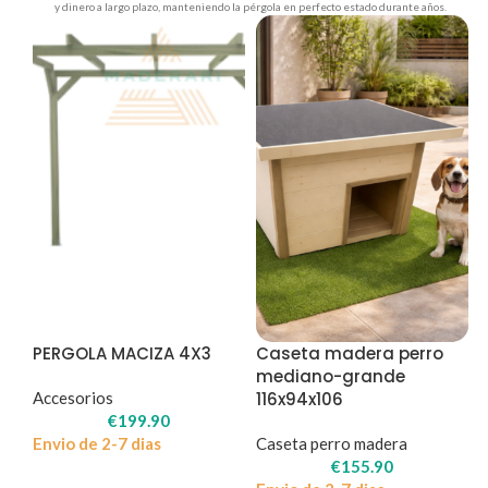
y dinero a largo plazo, manteniendo la pérgola en perfecto estado durante años.
PERGOLA MACIZA 4X3
Caseta madera perro
mediano-grande
Accesorios
116x94x106
€
199.90
Envio de 2-7 dias
Caseta perro madera
€
155.90