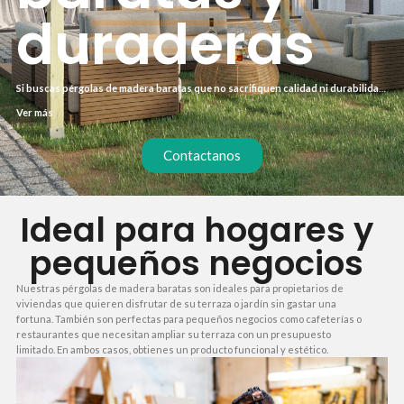
duraderas
Si buscas pérgolas de madera baratas que no sacrifiquen calidad ni durabilidad,
has llegado al lugar indicado. Muchas ofertas económicas esconden materiales
Ver más
de baja calidad o plazos de entrega largos. Nosotros te ofrecemos un precio
ajustado sin renunciar a madera tratada, instalación rápida y un acabado
profesional.
Contactanos
Ideal para hogares y
pequeños negocios
Nuestras pérgolas de madera baratas son ideales para propietarios de
viviendas que quieren disfrutar de su terraza o jardín sin gastar una
fortuna. También son perfectas para pequeños negocios como cafeterías o
restaurantes que necesitan ampliar su terraza con un presupuesto
limitado. En ambos casos, obtienes un producto funcional y estético.