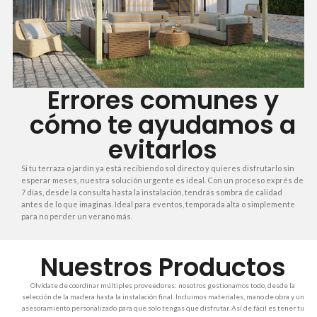
Errores comunes y
cómo te ayudamos a
evitarlos
Si tu terraza o jardín ya está recibiendo sol directo y quieres disfrutarlo sin
esperar meses, nuestra solución urgente es ideal. Con un proceso exprés de
7 días, desde la consulta hasta la instalación, tendrás sombra de calidad
antes de lo que imaginas. Ideal para eventos, temporada alta o simplemente
para no perder un verano más.
Nuestros Productos
Olvídate de coordinar múltiples proveedores: nosotros gestionamos todo, desde la
selección de la madera hasta la instalación final. Incluimos materiales, mano de obra y un
asesoramiento personalizado para que solo tengas que disfrutar. Así de fácil es tener tu