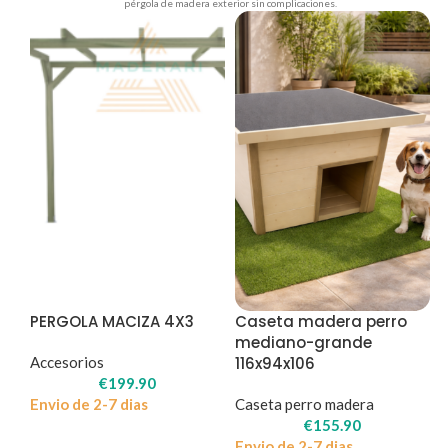
pérgola de madera exterior sin complicaciones.
PERGOLA MACIZA 4X3
Caseta madera perro
mediano-grande
Accesorios
116x94x106
€
199.90
Envio de 2-7 dias
Caseta perro madera
€
155.90
Envio de 2-7 dias