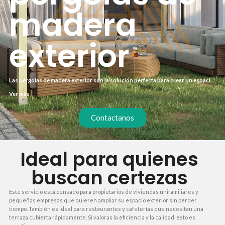
madera
exterior
Las pérgolas de madera exterior son la solución perfecta para crear un espacio
de sombra en tu terraza o jardín sin complicaciones. Olvídate de obras largas y
Ver más
costes ocultos: con nuestro proceso exprés, tienes tu pérgola instalada en 7
días. Todo incluido, desde los materiales hasta el montaje final.
Contactanos
Ideal para quienes
buscan certezas
Este servicio está pensado para propietarios de viviendas unifamiliares y
pequeñas empresas que quieren ampliar su espacio exterior sin perder
tiempo. También es ideal para restaurantes y cafeterías que necesitan una
terraza cubierta rápidamente. Si valoras la eficiencia y la calidad, esto es