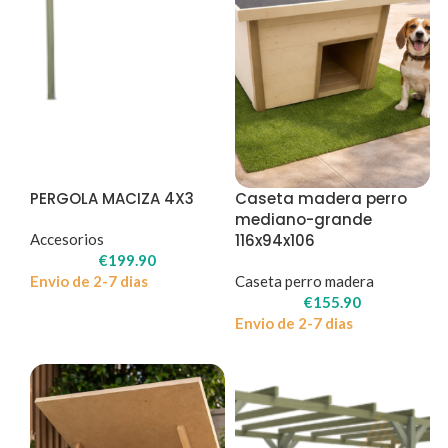
PERGOLA MACIZA 4X3
Caseta madera perro
mediano-grande
Accesorios
116x94x106
€
199.90
Envio de 2-7 dias
Caseta perro madera
€
155.90
Envio de 2-7 dias