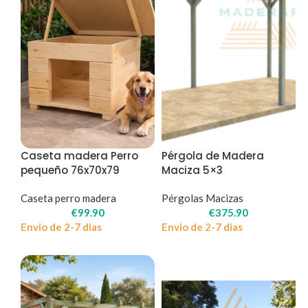
Caseta madera Perro
Pérgola de Madera
pequeño 76x70x79
Maciza 5×3
Caseta perro madera
Pérgolas Macizas
€
99.90
€
375.90
Envio de 2-7 dias
Envio de 2-7 dias