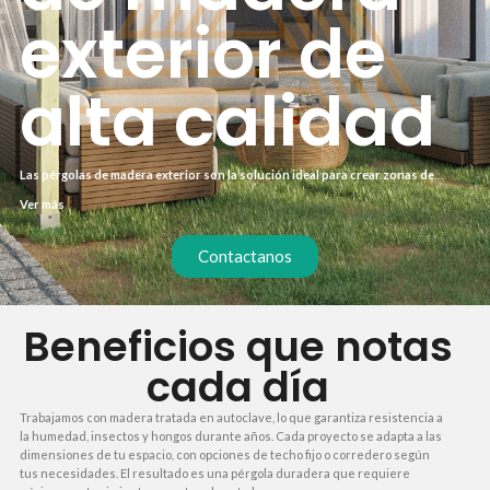
exterior de
alta calidad
Las pérgolas de madera exterior son la solución ideal para crear zonas de
sombra en terrazas, jardines o patios. Si buscas un espacio protegido del sol
Ver más
donde disfrutar comidas al aire libre o descansar, una estructura de madera
bien diseñada transforma tu exterior sin necesidad de obras complejas. Este
tipo de instalación combina funcionalidad y estética natural.
Contactanos
Beneficios que notas
cada día
Trabajamos con madera tratada en autoclave, lo que garantiza resistencia a
la humedad, insectos y hongos durante años. Cada proyecto se adapta a las
dimensiones de tu espacio, con opciones de techo fijo o corredero según
tus necesidades. El resultado es una pérgola duradera que requiere