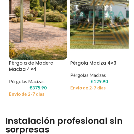
Pérgola de Madera
Pérgola Maciza 4×3
Maciza 4×4
Pérgolas Macizas
Pérgolas Macizas
€
129.90
€
375.90
Envio de 2-7 dias
Envio de 2-7 dias
Instalación profesional sin
sorpresas