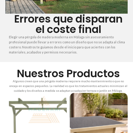
Errores que disparan
el coste final
Elegir una pérgola de madera moderna en Málaga sin asesoramiento
profesional puede llevar a errores como un diseño que no se adapta al clima
costero. Nosotros te guiamos desde el inicio para que aciertes con los
materiales, acabados y permisos necesarios.
Nuestros Productos
Algunos creen que una pérgola moderna requiere mucho mantenimiento o que no
encaja en espacios pequeños. La realidad es que los tratamientos actuales minimizan el
cuidado y los diseños a medida se adaptan a cualquier terraza o jardín en Málaga.