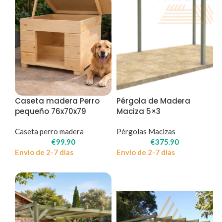
Caseta madera Perro
Pérgola de Madera
pequeño 76x70x79
Maciza 5×3
Caseta perro madera
Pérgolas Macizas
€
99.90
€
375.90
Envio de 2-7 dias
Envio de 2-7 dias