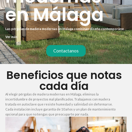
en Málaga
Las pérgolas de madera modernas en Málaga combinan diseño contemporáneo
con materiales resistentes al clima costero. En lugar de estructuras genéricas,
Ver más
ofrecemos soluciones a medida que integran lamas orientables, iluminación
LED y toldos motorizados. El resultado es un espacio exterior que se usa todo el
año, desde el primer fin de semana.
Contactanos
Beneficios que notas
cada día
Al elegir pérgolas de madera modernas en Málaga, eliminas la
incertidumbre de proyectos mal planificados. Trabajamos con madera
tratada en autoclave que resiste humedad y salinidad sin deformarse.
Cada instalación incluye garantía de 10 años y un plan de mantenimiento
opcional para que no tengas que preocuparte por nada.