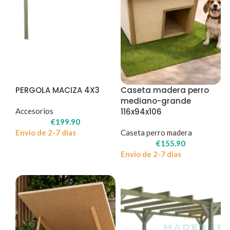
PERGOLA MACIZA 4X3
Caseta madera perro
mediano-grande
Accesorios
116x94x106
€
199.90
Envio de 2-7 dias
Caseta perro madera
€
155.90
Envio de 2-7 dias