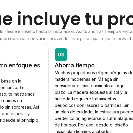
e incluye tu pr
do, desde el diseño hasta la instalación. Así tú ahorras tiempo y evit
 que coordinar con varios proveedores ni preocuparte por imprevisto
03
tro enfoque es
Ahorra tiempo
Muchos propietarios eligen pérgolas d
madera modernas en Málaga sin
 basa en la
considerar el mantenimiento a largo
confianza. Te
plazo. La madera expuesta al sol y la
aso, te mostramos
humedad requiere tratamientos
te damos un
periódicos con lasures o barnices. Sin
o sin sorpresas. Así
un plan de cuidado, la estructura pued
 qué esperar y
perder color, agrietarse o sufrir ataque
r desde el principio.
de hongos. Por eso, desde el diseño
inicial planificamos acabados