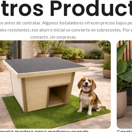
tros Produc
dos antes de contratar. Algunos instaladores ofrecen precios bajos 
les resistentes, ese ahorro inicial se convierte en sobrecostes. Por
contacto, sin sorpresas.
aseta madera perro mediano-grande
Caset