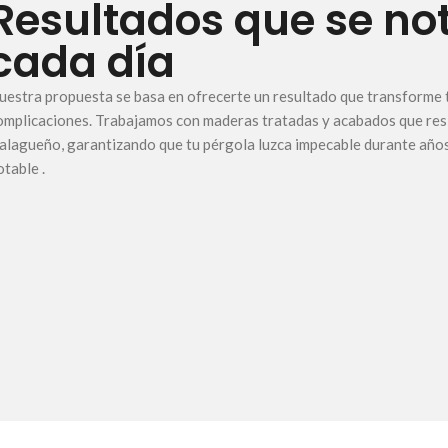
Resultados que se no
cada día
uestra propuesta se basa en ofrecerte un resultado que transforme t
omplicaciones. Trabajamos con maderas tratadas y acabados que resi
alagueño, garantizando que tu pérgola luzca impecable durante años
otable .