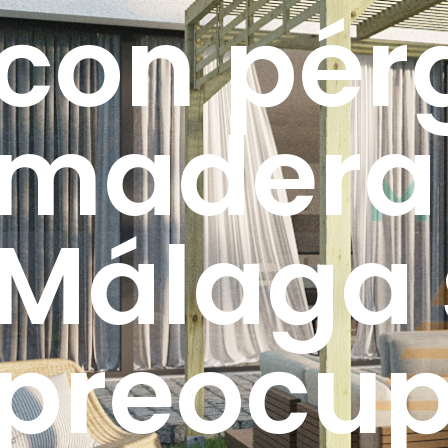
con pér
madera
Málaga 
preocup