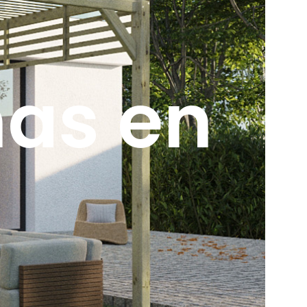
as en
s