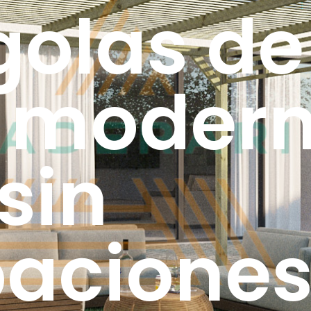
golas de
 modern
sin
acione