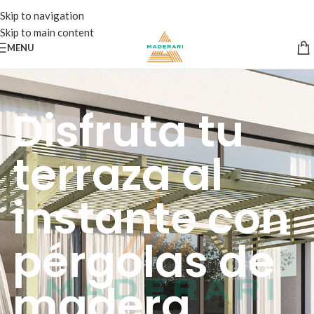
Skip to navigation
Skip to main content
MENU
Disfruta tu
terraza al
instante con
pérgolas de
madera