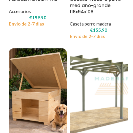
mediano-grande
Accesorios
116x94x106
€
199.90
Envio de 2-7 dias
Caseta perro madera
€
155.90
Envio de 2-7 dias