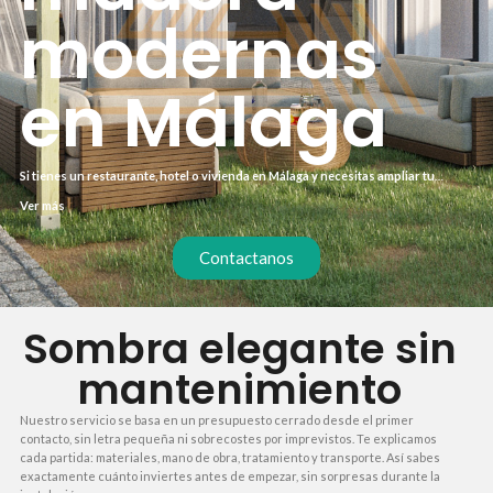
modernas
en Málaga
Si tienes un restaurante, hotel o vivienda en Málaga y necesitas ampliar tu
terraza con estilo, las pérgolas de madera modernas en Málaga son la solución
Ver más
ideal. Combinan la calidez de la madera con líneas limpias y funcionales,
creando espacios sombreados que resisten el clima costero. Este tipo de
estructura no solo protege del sol, sino que también aporta un valor estético
Contactanos
diferencial a tu negocio o hogar.
Sombra elegante sin
mantenimiento
Nuestro servicio se basa en un presupuesto cerrado desde el primer
contacto, sin letra pequeña ni sobrecostes por imprevistos. Te explicamos
cada partida: materiales, mano de obra, tratamiento y transporte. Así sabes
exactamente cuánto inviertes antes de empezar, sin sorpresas durante la