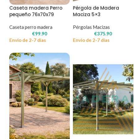
Caseta madera Perro
Pérgola de Madera
pequeño 76x70x79
Maciza 5×3
Caseta perro madera
Pérgolas Macizas
€
99.90
€
375.90
Envio de 2-7 dias
Envio de 2-7 dias