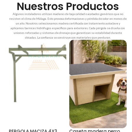
Nuestros Productos
Algunos instaladores utilizan maderas de baja calidad o acabados genéricos que no
resisten el clima de Málaga. Esto provoca deformaciones y pérdida de color en menos de
un año. Nosotros seleccionamos madera certificada con tratamiento autoclave y
aplicamos barnices hidrófugos específicos para exteriores. Cada pérgola se diseña con
uniones reforzadas y sistemas de drenaje que garantizan su estabilidad durante
décadas. La confianza se construye con materiales que perduran.
PERGOLA MACIZA 4X3
Caseta madera perro