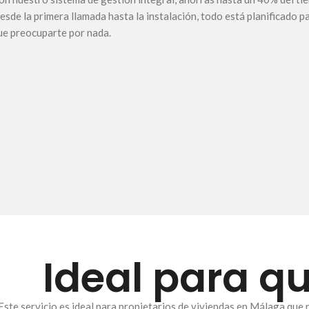
esde la primera llamada hasta la instalación, todo está planificado 
ue preocuparte por nada.
Ideal para q
Este servicio es ideal para propietarios de viviendas en Málaga que