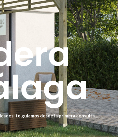
dera
álaga
icados: te guiamos desde la primera consulta
terraza o jardín en solo 15 días.