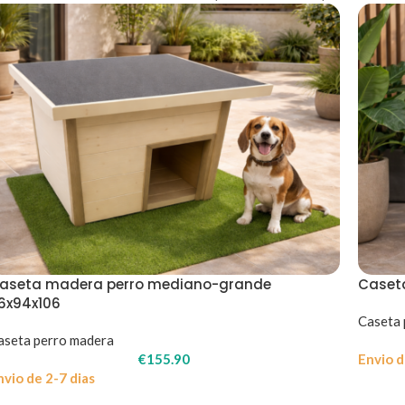
aseta madera perro mediano-grande
Caset
16x94x106
Caseta 
aseta perro madera
€
155.90
Envio d
nvio de 2-7 dias