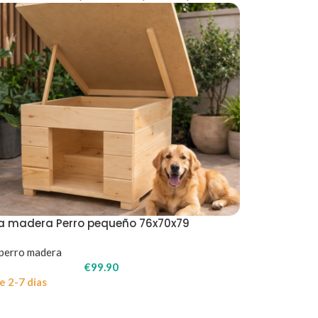
a madera Perro pequeño 76x70x79
perro madera
€
99.90
e 2-7 dias