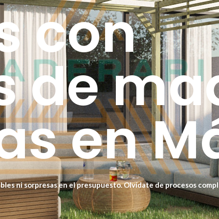
s con
s de ma
as en M
ables ni sorpresas en el presupuesto. Olvídate de procesos compl
a calidad. ¿El resultado? Una pérgola de madera que transforma tu 