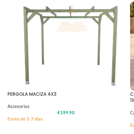
PERGOLA MACIZA 4X3
C
1
Accesorios
€
199.90
C
Envio de 2-7 dias
E