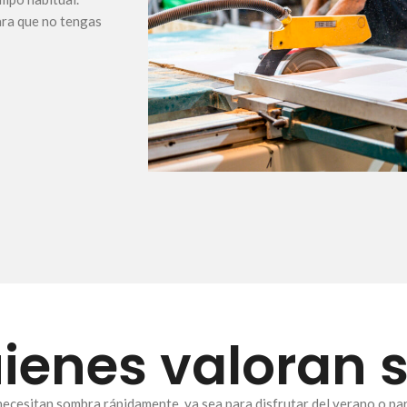
para que no tengas
uienes valoran 
 necesitan sombra rápidamente, ya sea para disfrutar del verano o pa