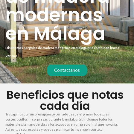
modernas
en Málaga
Diseñamos pérgolas de madera modernas en Málaga que combinan líneas
minimalistas con la calidez natural de la madera. Cada proyecto se adapta a las
Ver más
dimensiones de tu terraza o jardín, utilizando pino nórdico tratado para resistir
la humedad costera. El resultado es un espacio de sombra elegante y duradero,
sin necesidad de mantenimiento constante.
Contactanos
Beneficios que notas
cada día
Trabajamos con un presupuesto cerrado desde el primer boceto, sin
costes ocultos ni sorpresas durante la instalación. Incluimos todos los
materiales, la mano de obra y los acabados en un precio final que no varía.
Así evitas sobrecostes y puedes planificar tu inversión con total