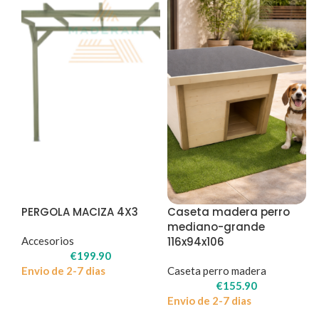
PERGOLA MACIZA 4X3
Caseta madera perro
mediano-grande
Accesorios
116x94x106
€
199.90
Envio de 2-7 dias
Caseta perro madera
€
155.90
Envio de 2-7 dias