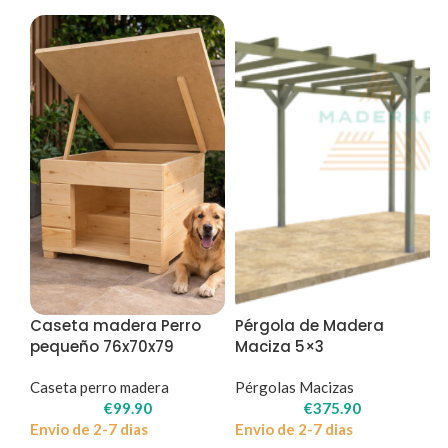
Caseta madera Perro
Pérgola de Madera
pequeño 76x70x79
Maciza 5×3
Caseta perro madera
Pérgolas Macizas
€
99.90
€
375.90
Envio de 2-7 dias
Envio de 2-7 dias