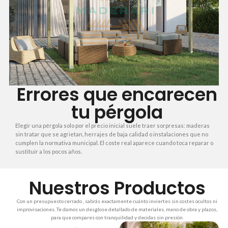
Errores que encarecen
tu pérgola
Elegir una pérgola solo por el precio inicial suele traer sorpresas: maderas
sin tratar que se agrietan, herrajes de baja calidad o instalaciones que no
cumplen la normativa municipal. El coste real aparece cuando toca reparar o
sustituir a los pocos años.
Nuestros Productos
Con un presupuesto cerrado , sabrás exactamente cuánto inviertes sin costes ocultos ni
improvisaciones. Te damos un desglose detallado de materiales, mano de obra y plazos,
para que compares con tranquilidad y decidas sin presión.