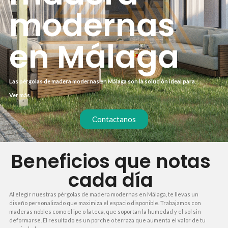
modernas
en Málaga
Las pérgolas de madera modernas en Málaga son la solución ideal para
disfrutar del exterior sin renunciar al estilo ni a la durabilidad. A diferencia de
Ver más
las estructuras metálicas, la madera aporta calidez y se integra mejor en
entornos naturales. Además, con los tratamientos actuales, su resistencia al
clima mediterráneo está .
Contactanos
Beneficios que notas
cada día
Al elegir nuestras pérgolas de madera modernas en Málaga, te llevas un
diseño personalizado que maximiza el espacio disponible. Trabajamos con
maderas nobles como el ipe o la teca, que soportan la humedad y el sol sin
deformarse. El resultado es un porche o terraza que aumenta el valor de tu