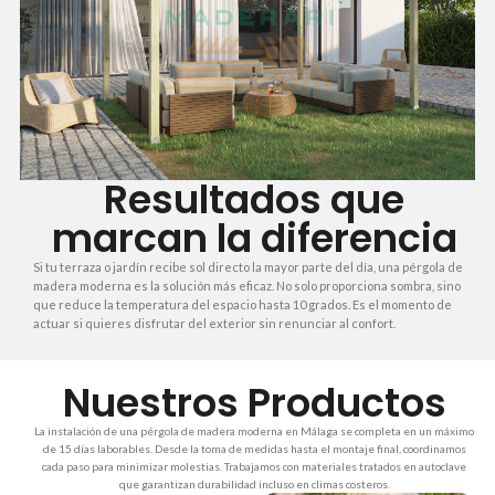
Resultados que
marcan la diferencia
Si tu terraza o jardín recibe sol directo la mayor parte del día, una pérgola de
madera moderna es la solución más eficaz. No solo proporciona sombra, sino
que reduce la temperatura del espacio hasta 10 grados. Es el momento de
actuar si quieres disfrutar del exterior sin renunciar al confort.
Nuestros Productos
La instalación de una pérgola de madera moderna en Málaga se completa en un máximo
de 15 días laborables. Desde la toma de medidas hasta el montaje final, coordinamos
cada paso para minimizar molestias. Trabajamos con materiales tratados en autoclave
que garantizan durabilidad incluso en climas costeros.