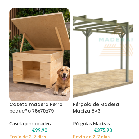
Caseta madera Perro
Pérgola de Madera
pequeño 76x70x79
Maciza 5×3
Caseta perro madera
Pérgolas Macizas
€
99.90
€
375.90
Envio de 2-7 dias
Envio de 2-7 dias