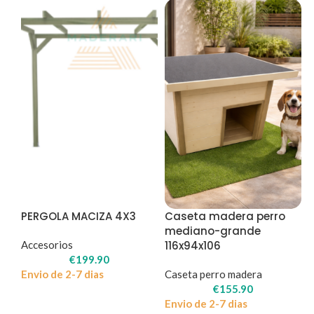
PERGOLA MACIZA 4X3
Caseta madera perro
mediano-grande
Accesorios
116x94x106
€
199.90
Envio de 2-7 dias
Caseta perro madera
€
155.90
Envio de 2-7 dias