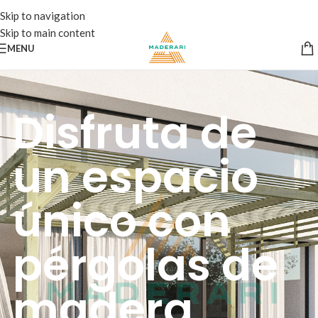
Skip to navigation
Skip to main content
MENU
Disfruta de
un espacio
único con
pérgolas de
madera