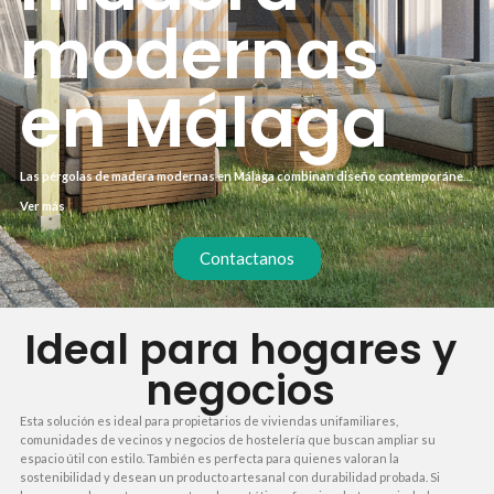
modernas
en Málaga
Las pérgolas de madera modernas en Málaga combinan diseño contemporáneo
con la calidez natural de la madera, creando espacios exteriores únicos. A
Ver más
diferencia de las estructuras metálicas, la madera ofrece un aislamiento térmico
superior y se integra mejor con entornos naturales. Nuestro enfoque se centra
en líneas limpias y acabados minimalistas que realzan cualquier terraza o jardín.
Contactanos
Ideal para hogares y
negocios
Esta solución es ideal para propietarios de viviendas unifamiliares,
comunidades de vecinos y negocios de hostelería que buscan ampliar su
espacio útil con estilo. También es perfecta para quienes valoran la
sostenibilidad y desean un producto artesanal con durabilidad probada. Si