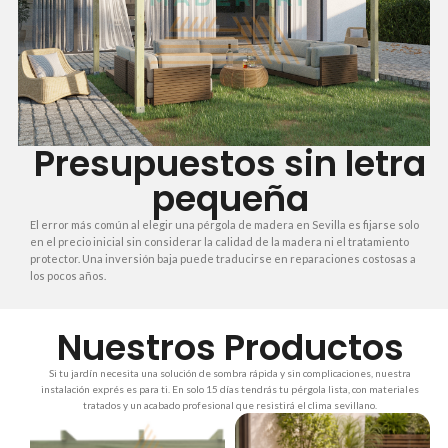
Presupuestos sin letra
pequeña
El error más común al elegir una pérgola de madera en Sevilla es fijarse solo
en el precio inicial sin considerar la calidad de la madera ni el tratamiento
protector. Una inversión baja puede traducirse en reparaciones costosas a
los pocos años.
Nuestros Productos
Si tu jardín necesita una solución de sombra rápida y sin complicaciones, nuestra
instalación exprés es para ti. En solo 15 días tendrás tu pérgola lista, con materiales
tratados y un acabado profesional que resistirá el clima sevillano.