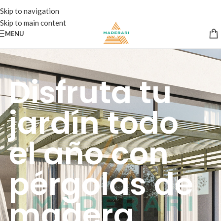
Skip to navigation
Skip to main content
MENU
Disfruta tu
jardín todo
el año con
pérgolas de
madera