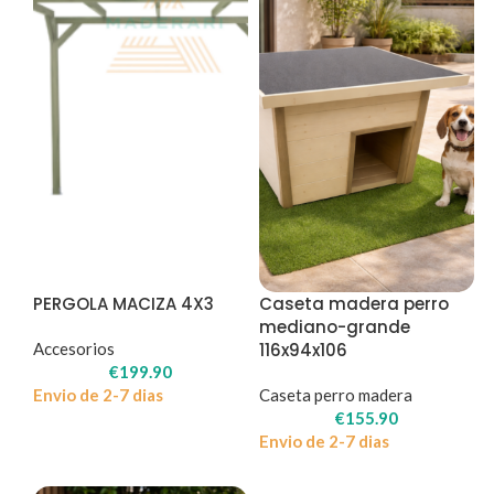
PERGOLA MACIZA 4X3
Caseta madera perro
mediano-grande
Accesorios
116x94x106
€
199.90
Envio de 2-7 dias
Caseta perro madera
€
155.90
Envio de 2-7 dias