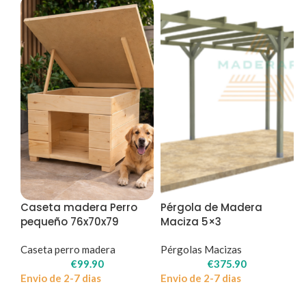
Caseta madera Perro
Pérgola de Madera
pequeño 76x70x79
Maciza 5×3
Caseta perro madera
Pérgolas Macizas
€
99.90
€
375.90
Envio de 2-7 dias
Envio de 2-7 dias