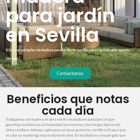
para jardín
en Sevilla
Si buscas pérgolas de madera para jardín en Sevilla, sabes que el calor aprieta y
necesitas una solución duradera. Nosotros te ofrecemos estructuras de
Ver más
madera tratada, diseñadas a medida para tu espacio exterior, con instalación
profesional y sin sorpresas en el presupuesto. Olvídate de esperas y gestiones
complicadas.
Contactanos
Beneficios que notas
cada día
Trabajamos con madera de pino nórdico tratada en autoclave, lo que
garantiza resistencia a la humedad, los insectos y los hongos típicos del
clima sevillano. Además, aplicamos un lasur protector con filtro UV para que
el color se mantenga intacto durante años. El resultado es una pérgola que