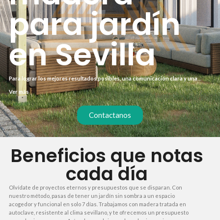
para jardín
en Sevilla
Para lograr los mejores resultados posibles, una comunicación clara y una
metodología probada deben ir de la mano. Esto te asegura avanzar con total
Ver más
confianza.
Contactanos
Beneficios que notas
cada día
Olvídate de proyectos eternos y presupuestos que se disparan. Con
nuestro método, pasas de tener un jardín sin sombra a un espacio
acogedor y funcional en solo 7 días. Trabajamos con madera tratada en
autoclave, resistente al clima sevillano, y te ofrecemos un presupuesto