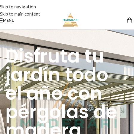
Skip to navigation
Skip to main content
MENU
Disfruta tu
jardín todo
el año con
pérgolas de
madera