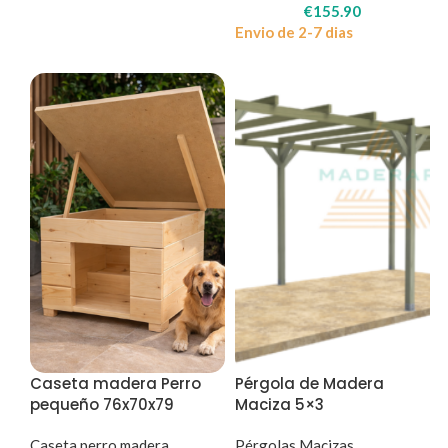
€
155.90
Envio de 2-7 dias
Caseta madera Perro
Pérgola de Madera
pequeño 76x70x79
Maciza 5×3
Caseta perro madera
Pérgolas Macizas