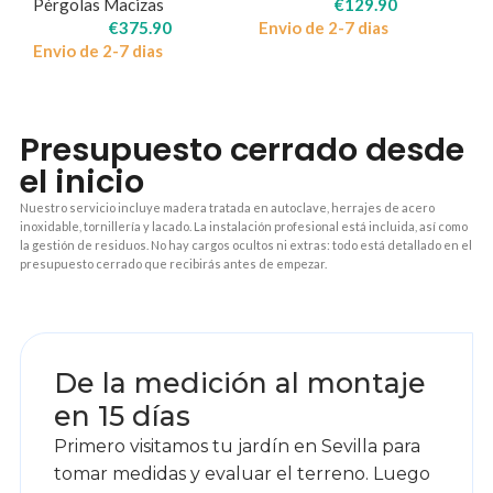
Pérgolas Macizas
€
129.90
€
375.90
Envio de 2-7 dias
Envio de 2-7 dias
Presupuesto cerrado desde
el inicio
Nuestro servicio incluye madera tratada en autoclave, herrajes de acero
inoxidable, tornillería y lacado. La instalación profesional está incluida, así como
la gestión de residuos. No hay cargos ocultos ni extras: todo está detallado en el
presupuesto cerrado que recibirás antes de empezar.
1
De la medición al montaje
en 15 días
Primero visitamos tu jardín en Sevilla para
tomar medidas y evaluar el terreno. Luego