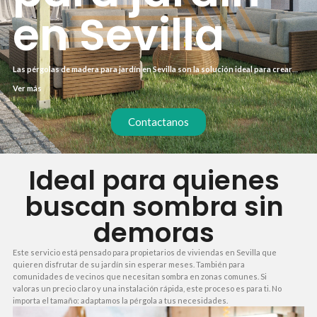
en Sevilla
Las pérgolas de madera para jardín en Sevilla son la solución ideal para crear
zonas de sombra duraderas y con estilo. En nuestra empresa ofrecemos un
Ver más
servicio llave en mano con presupuesto cerrado, sin sorpresas. Trabajamos
con madera tratada en autoclave que resiste el clima sevillano, y ejecutamos el
proyecto en 15 días. Así transformas tu exterior sin complicaciones ni demoras.
Contactanos
Ideal para quienes
buscan sombra sin
demoras
Este servicio está pensado para propietarios de viviendas en Sevilla que
quieren disfrutar de su jardín sin esperar meses. También para
comunidades de vecinos que necesitan sombra en zonas comunes. Si
valoras un precio claro y una instalación rápida, este proceso es para ti. No
importa el tamaño: adaptamos la pérgola a tus necesidades.