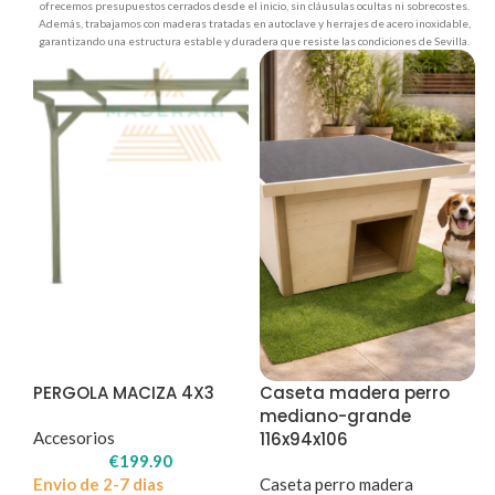
ofrecemos presupuestos cerrados desde el inicio, sin cláusulas ocultas ni sobrecostes.
Además, trabajamos con maderas tratadas en autoclave y herrajes de acero inoxidable,
garantizando una estructura estable y duradera que resiste las condiciones de Sevilla.
PERGOLA MACIZA 4X3
Caseta madera perro
mediano-grande
Accesorios
116x94x106
€
199.90
Envio de 2-7 dias
Caseta perro madera