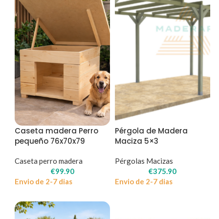
Caseta madera Perro
Pérgola de Madera
pequeño 76x70x79
Maciza 5×3
Caseta perro madera
Pérgolas Macizas
€
99.90
€
375.90
Envio de 2-7 dias
Envio de 2-7 dias