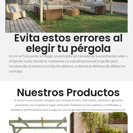
Evita estos errores al
elegir tu pérgola
Un error frecuente es elegir una pérgola sin considerar la orientación solar o
el tipo de suelo. Nosotros realizamos un estudio previo de tu jardín para
recomendar la madera y el diseño óptimos, evitando problemas de dilatación
o anclaje.
Nuestros Productos
Si buscas una solución integral que incluya diseño, fabricación, montaje y garantía
postventa, has llegado al lugar adecuado. Trabajamos con maderas certificadas y
acabados profesionales que aseguran una larga vida útil sin mantenimiento excesivo.