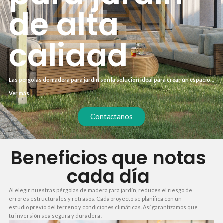
de alta
calidad
Las pérgolas de madera para jardín son la solución ideal para crear un espacio
de sombra y confort en tu exterior. Con una instalación profesional, olvídate de
Ver más
proyectos interminables y disfruta de tu jardín en pocas semanas. Te guiamos
en cada paso para que el resultado sea exactamente lo que imaginas.
Contactanos
Beneficios que notas
cada día
Al elegir nuestras pérgolas de madera para jardín, reduces el riesgo de
errores estructurales y retrasos. Cada proyecto se planifica con un
estudio previo del terreno y condiciones climáticas. Así garantizamos que
tu inversión sea segura y duradera .