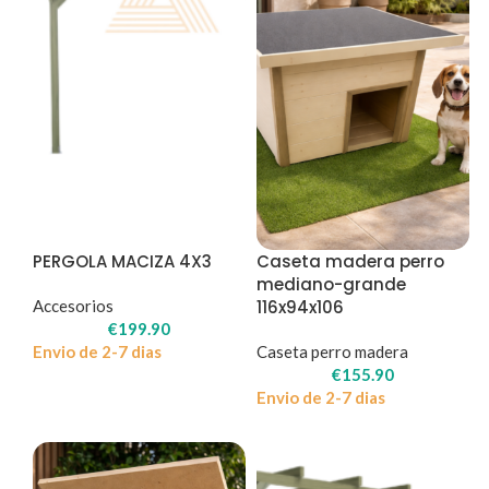
PERGOLA MACIZA 4X3
Caseta madera perro
mediano-grande
Accesorios
116x94x106
€
199.90
Envio de 2-7 dias
Caseta perro madera
€
155.90
Envio de 2-7 dias