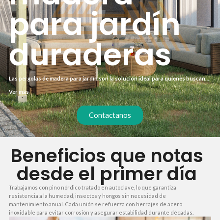
para jardín
duraderas
Las pérgolas de madera para jardín son la solución ideal para quienes buscan
ampliar su espacio habitable al aire libre con un material natural, resistente y
Ver más
estético. A diferencia de estructuras metálicas, la madera aporta calidez y se
integra mejor en entornos verdes.
Contactanos
Beneficios que notas
desde el primer día
Trabajamos con pino nórdico tratado en autoclave, lo que garantiza
resistencia a la humedad, insectos y hongos sin necesidad de
mantenimiento anual. Cada unión se refuerza con herrajes de acero
inoxidable para evitar corrosión y asegurar estabilidad durante décadas.