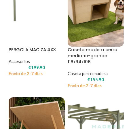
PERGOLA MACIZA 4X3
Caseta madera perro
mediano-grande
Accesorios
116x94x106
€
199.90
Envio de 2-7 dias
Caseta perro madera
€
155.90
Envio de 2-7 dias