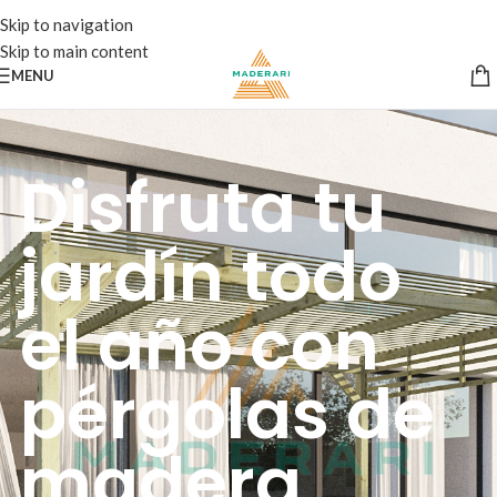
Skip to navigation
Skip to main content
MENU
Disfruta tu
jardín todo
el año con
pérgolas de
madera