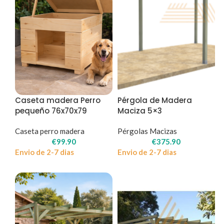
Caseta madera Perro
Pérgola de Madera
pequeño 76x70x79
Maciza 5×3
Caseta perro madera
Pérgolas Macizas
€
99.90
€
375.90
Envio de 2-7 dias
Envio de 2-7 dias