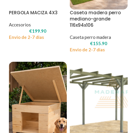
PERGOLA MACIZA 4X3
Caseta madera perro
mediano-grande
Accesorios
116x94x106
€
199.90
Envio de 2-7 dias
Caseta perro madera
€
155.90
Envio de 2-7 dias