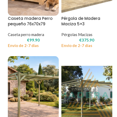
Caseta madera Perro
Pérgola de Madera
pequeño 76x70x79
Maciza 5×3
Caseta perro madera
Pérgolas Macizas
€
99.90
€
375.90
Envio de 2-7 dias
Envio de 2-7 dias