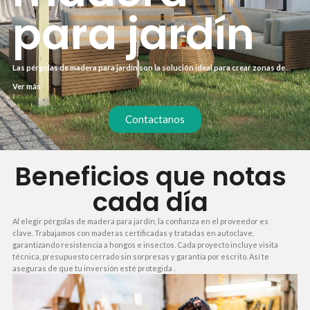
para jardín
Las pérgolas de madera para jardín son la solución ideal para crear zonas de
sombra y ampliar tus espacios al aire libre con un toque natural. En lugar de
Ver más
estructuras metálicas frías, la madera aporta calidez y se integra perfectamente
con el entorno. Nuestro servicio llave en mano incluye diseño, fabricación e
instalación en solo 7 días, con total transparencia en precios.
Contactanos
Beneficios que notas
cada día
Al elegir pérgolas de madera para jardín, la confianza en el proveedor es
clave. Trabajamos con maderas certificadas y tratadas en autoclave,
garantizando resistencia a hongos e insectos. Cada proyecto incluye visita
técnica, presupuesto cerrado sin sorpresas y garantía por escrito. Así te
aseguras de que tu inversión esté protegida .