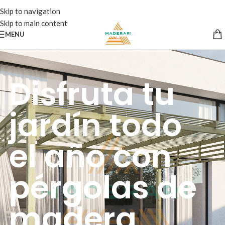
Skip to navigation
Skip to main content
MENU
Disfruta tu
jardín todo
el año con
pérgolas de
madera