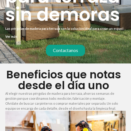
sin demoras
Las pérgolas de madera para terraza son la solución ideal para crear un espacio
de sombra natural y acogedor sin obras complejas. Con madera tratada en
Ver más
autoclave y acabados protectores, resisten la intemperie durante años.
Además, su instalación es rápida y limpia, sin afectar el día a día.
Contactanos
Beneficios que notas
desde el día uno
Al elegir nuestras pérgolas de madera para terraza, ahorras semanas de
gestión porque coordinamos todo: medición, fabricación y montaje.
Olvídate de buscar carpinteros o comprar materiales por separado. Un solo
equipo se encarga de cada detalle, desde el diseño hasta la limpieza final.