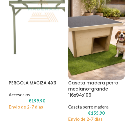
PERGOLA MACIZA 4X3
Caseta madera perro
mediano-grande
Accesorios
116x94x106
€
199.90
Envio de 2-7 dias
Caseta perro madera
€
155.90
Envio de 2-7 dias