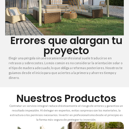
Errores que alargan tu
proyecto
Elegir una pérgola sin asesoramiento profesional suele traducirse en
retrasos y sobrecostes. Lo más común es no considerar la orientación solar o
el tipo de madera adecuado, lo que obliga a reformas posteriores. Nosotros te
guiamos desde el inicio para que aciertes a la primera y ahorres tiempo y
dinero.
Nuestros Productos
Contratar un servicio integral reduce drásticamente el riesgo de errores y garantiza un
resultado impecable. Al delegar en expertos, evitas sorpresas con los materiales, la
estructura o los permisos necesarios. Invertir en profesionalismo desde el principio es
la forma más segura de proteger tu inversión.