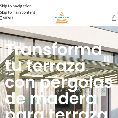
Skip to navigation
Skip to main content
MENU
Transforma
tu terraza
con pérgolas
de madera
para terraza