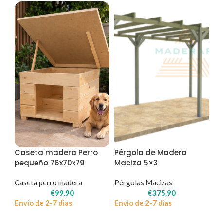
Caseta madera Perro
Pérgola de Madera
pequeño 76x70x79
Maciza 5×3
Caseta perro madera
Pérgolas Macizas
€
99.90
€
375.90
Envio de 2-7 dias
Envio de 2-7 dias