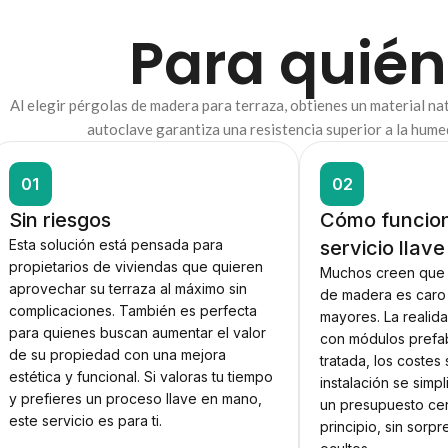
Para quién
Al elegir pérgolas de madera para terraza, obtienes un material n
autoclave garantiza una resistencia superior a la hume
01
02
Sin riesgos
Cómo funcion
Esta solución está pensada para
servicio llav
propietarios de viviendas que quieren
Muchos creen que i
aprovechar su terraza al máximo sin
de madera es caro
complicaciones. También es perfecta
mayores. La realida
para quienes buscan aumentar el valor
con módulos prefa
de su propiedad con una mejora
tratada, los costes
estética y funcional. Si valoras tu tiempo
instalación se simp
y prefieres un proceso llave en mano,
un presupuesto ce
este servicio es para ti.
principio, sin sorpr