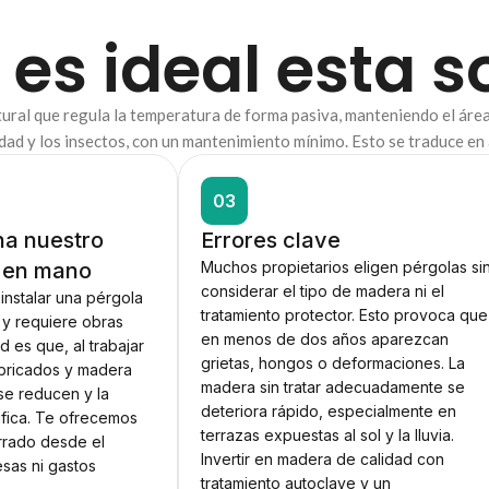
 es ideal esta s
atural que regula la temperatura de forma pasiva, manteniendo el áre
dad y los insectos, con un mantenimiento mínimo. Esto se traduce en
03
a nuestro
Errores clave
e en mano
Muchos propietarios eligen pérgolas si
considerar el tipo de madera ni el
nstalar una pérgola
tratamiento protector. Esto provoca que
 y requiere obras
en menos de dos años aparezcan
d es que, al trabajar
grietas, hongos o deformaciones. La
bricados y madera
madera sin tratar adecuadamente se
 se reducen y la
deteriora rápido, especialmente en
lifica. Te ofrecemos
terrazas expuestas al sol y la lluvia.
rrado desde el
Invertir en madera de calidad con
esas ni gastos
tratamiento autoclave y un