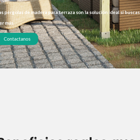
as pérgolas de madera para terraza son la solución ideal si buscas
equeñas como a grandes espacios, aportando calidez y un valor e
er más
Contactanos