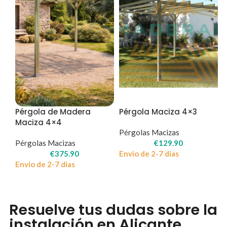
Pérgola de Madera
Pérgola Maciza 4×3
Maciza 4×4
Pérgolas Macizas
Pérgolas Macizas
€
129.90
€
375.90
Envio de 2-7 dias
Envio de 2-7 dias
Resuelve tus dudas sobre la
instalación en Alicante