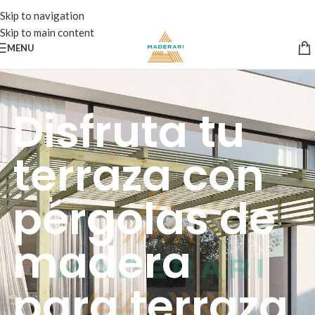
Skip to navigation
Skip to main content
MENU
Disfruta tu
terraza con
pérgolas de
madera
para terraza