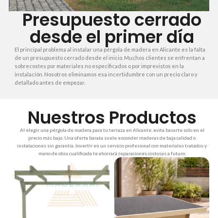
Presupuesto cerrado
desde el primer día
El principal problema al instalar una pérgola de madera en Alicante es la falta
de un presupuesto cerrado desde el inicio. Muchos clientes se enfrentan a
sobrecostes por materiales no especificados o por imprevistos en la
instalación. Nosotros eliminamos esa incertidumbre con un precio claro y
detallado antes de empezar.
Nuestros Productos
Al elegir una pérgola de madera para tu terraza en Alicante, evita basarte solo en el
precio más bajo. Una oferta barata suele esconder maderas de baja calidad o
instalaciones sin garantía. Invertir en un servicio profesional con materiales tratados y
mano de obra cualificada te ahorrará reparaciones costosas a futuro.