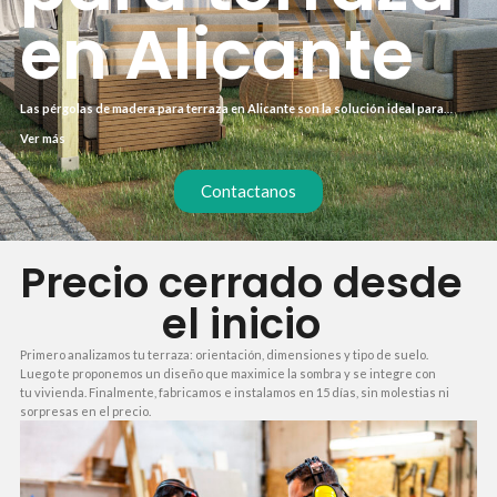
en Alicante
Las pérgolas de madera para terraza en Alicante son la solución ideal para
quienes buscan ampliar su espacio habitable al exterior sin reformas. Con un
Ver más
diseño a medida, protegen del sol y crean un ambiente fresco y elegante. En
nuestra experiencia, la clave está en elegir una madera tratada y un instalador
que garantice un trabajo limpio y duradero.
Contactanos
Precio cerrado desde
el inicio
Primero analizamos tu terraza: orientación, dimensiones y tipo de suelo.
Luego te proponemos un diseño que maximice la sombra y se integre con
tu vivienda. Finalmente, fabricamos e instalamos en 15 días, sin molestias ni
sorpresas en el precio.