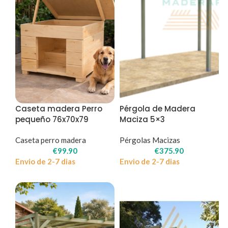
Caseta madera Perro
Pérgola de Madera
pequeño 76x70x79
Maciza 5×3
Caseta perro madera
Pérgolas Macizas
€
99.90
€
375.90
Envio de 2-7 dias
Envio de 2-7 dias