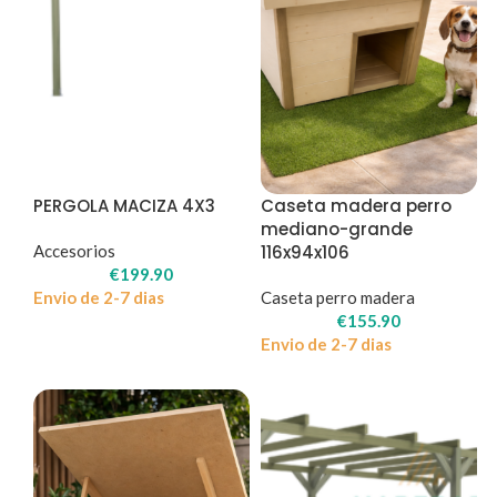
PERGOLA MACIZA 4X3
Caseta madera perro
mediano-grande
Accesorios
116x94x106
€
199.90
Envio de 2-7 dias
Caseta perro madera
€
155.90
Envio de 2-7 dias