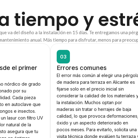
a tiempo y estr
e va del diseño a la instalación en 15 días. Te entregamos una pérgo
n mantenimiento anual. Más tiempo para disfrutar, menos para preocu
03
sde el primer
Errores comunes
El error más común al elegir una pérgol
de madera para terraza en Alicante es
no nórdico de grado
fijarse solo en el precio inicial sin
ionado por su
considerar la calidad de los materiales 
ilidad. Cada pieza
la instalación. Muchos optan por
nto en autoclave que
maderas sin tratar o herrajes de baja
hongos e insectos.
calidad, lo que provoca deformaciones
n lasur con filtro UV
óxido y un aspecto deteriorado en
or natural de la
pocos meses. Para evitarlo, solicita una
sto asegura que tu
visita técnica donde evalúen tu terraza 