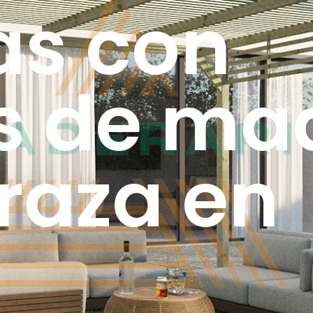
as con
s de ma
raza en
e