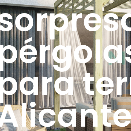
sorpres
pérgola
para ter
Alicant