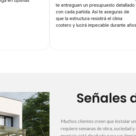
nga en óptimas
te entreguen un presupuesto detallado
con cada partida. Así te aseguras de
que la estructura resistirá el clima
costero y lucirá impecable durante años
Señales 
Muchos clientes creen que instalar u
requiere semanas de obra, suciedad y
montaje está diseñado para ser limpio