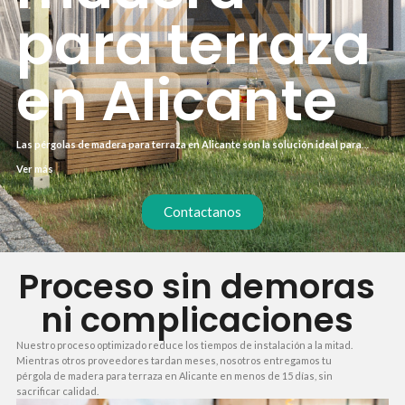
para terraza
en Alicante
Las pérgolas de madera para terraza en Alicante son la solución ideal para
disfrutar del exterior sin renunciar al confort. Con una instalación profesional,
Ver más
transformas tu terraza en un espacio fresco y protegido del sol durante todo el
año.
Contactanos
Proceso sin demoras
ni complicaciones
Nuestro proceso optimizado reduce los tiempos de instalación a la mitad.
Mientras otros proveedores tardan meses, nosotros entregamos tu
pérgola de madera para terraza en Alicante en menos de 15 días, sin
sacrificar calidad.