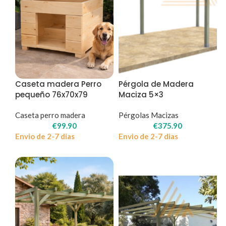
Caseta madera Perro
Pérgola de Madera
pequeño 76x70x79
Maciza 5×3
Caseta perro madera
Pérgolas Macizas
€
99.90
€
375.90
Envio de 2-7 dias
Envio de 2-7 dias