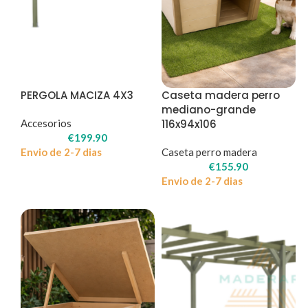
PERGOLA MACIZA 4X3
Caseta madera perro
mediano-grande
Accesorios
116x94x106
€
199.90
Envio de 2-7 dias
Caseta perro madera
€
155.90
Envio de 2-7 dias